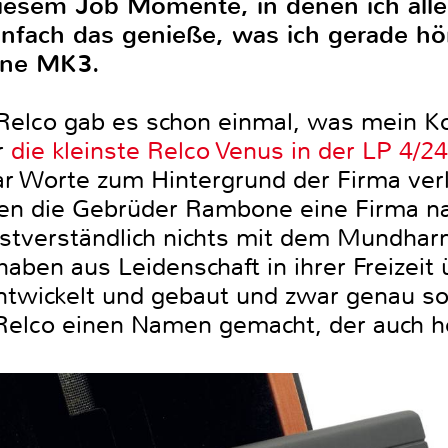
diesem Job Momente, in denen ich al
nfach das genieße, was ich gerade hör
One MK3.
Relco gab es schon einmal, was mein K
r
die kleinste Relco Venus in der LP 4/24
ar Worte zum Hintergrund der Firma verl
iten die Gebrüder Rambone eine Firma 
stverständlich nichts mit dem Mundharm
haben aus Leidenschaft in ihrer Freizeit
twickelt und gebaut und zwar genau so,
 Relco einen Namen gemacht, der auch he