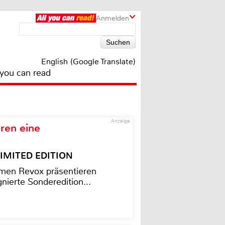
Anmelden
English (Google Translate)
 you can read
Anzeige
ren eine
– LIMITED EDITION
men Revox präsentieren
nierte Sonderedition...