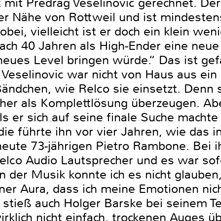
t mit Predrag Veselinovic gerechnet. De
er Nähe von Rottweil und ist mindesten
obei, vielleicht ist er doch ein klein wen
 nach 40 Jahren als High-Ender eine neu
neues Level bringen würde.“ Das ist gef
. Veselinovic war nicht von Haus aus ei
Bändchen, wie Relco sie einsetzt. Denn 
her als Komplettlösung überzeugen. Aber
ls er sich auf seine finale Suche macht
ie führte ihn vor vier Jahren, wie das 
 heute 73-jährigen Pietro Rambone. Bei 
elco Audio Lautsprecher und es war sof
n der Musik konnte ich es nicht glauben
ner Aura, dass ich meine Emotionen nich
 stieß auch Holger Barske bei seinem Te
wirklich nicht einfach, trockenen Auges 