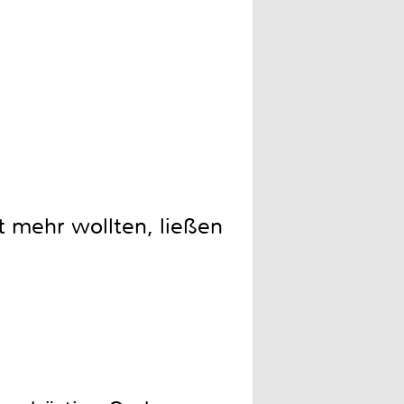
Das muss sitzen. Die massi
 mehr wollten, ließen