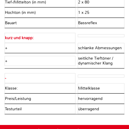
Tief-/Mittelton (in mm)
2 x 80
Hochton (in mm)
1 x 25
Bauart
Bassreflex
kurz und knapp:
+
schlanke Abmessungen
seitliche Tieftöner /
+
dynamischer Klang
-
Klasse:
Mittelklasse
Preis/Leistung
hervorragend
Testurteil
überragend