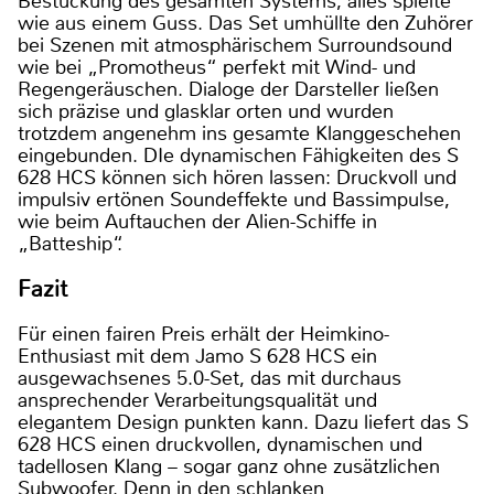
Bestückung des gesamten Systems, alles spielte
wie aus einem Guss. Das Set umhüllte den Zuhörer
bei Szenen mit atmosphärischem Surroundsound
wie bei „Promotheus“ perfekt mit Wind- und
Regengeräuschen. Dialoge der Darsteller ließen
sich präzise und glasklar orten und wurden
trotzdem angenehm ins gesamte Klanggeschehen
eingebunden. DIe dynamischen Fähigkeiten des S
628 HCS können sich hören lassen: Druckvoll und
impulsiv ertönen Soundeffekte und Bassimpulse,
wie beim Auftauchen der Alien-Schiffe in
„Batteship“.
Fazit
Für einen fairen Preis erhält der Heimkino-
Enthusiast mit dem Jamo S 628 HCS ein
ausgewachsenes 5.0-Set, das mit durchaus
ansprechender Verarbeitungsqualität und
elegantem Design punkten kann. Dazu liefert das S
628 HCS einen druckvollen, dynamischen und
tadellosen Klang – sogar ganz ohne zusätzlichen
Subwoofer. Denn in den schlanken