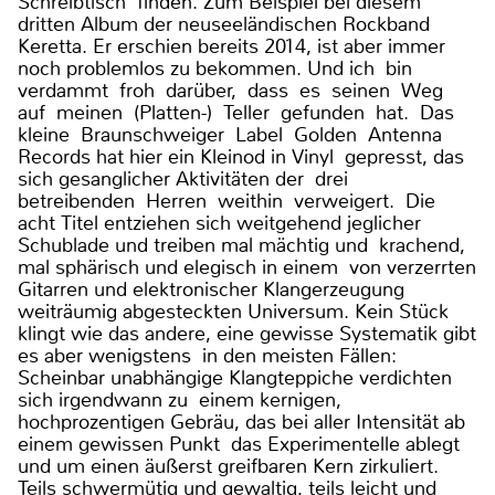
Schreibtisch finden. Zum Beispiel bei diesem
dritten Album der neuseeländischen Rockband
Keretta. Er erschien bereits 2014, ist aber immer
noch problemlos zu bekommen. Und ich bin
verdammt froh darüber, dass es seinen Weg
auf meinen (Platten-) Teller gefunden hat. Das
kleine Braunschweiger Label Golden Antenna
Records hat hier ein Kleinod in Vinyl gepresst, das
sich gesanglicher Aktivitäten der drei
betreibenden Herren weithin verweigert. Die
acht Titel entziehen sich weitgehend jeglicher
Schublade und treiben mal mächtig und krachend,
mal sphärisch und elegisch in einem von verzerrten
Gitarren und elektronischer Klangerzeugung
weiträumig abgesteckten Universum. Kein Stück
klingt wie das andere, eine gewisse Systematik gibt
es aber wenigstens in den meisten Fällen:
Scheinbar unabhängige Klangteppiche verdichten
sich irgendwann zu einem kernigen,
hochprozentigen Gebräu, das bei aller Intensität ab
einem gewissen Punkt das Experimentelle ablegt
und um einen äußerst greifbaren Kern zirkuliert.
Teils schwermütig und gewaltig, teils leicht und