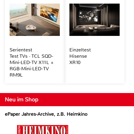
Serientest
Einzeltest
Test TVs · TCL SQD-
Hisense
Mini-LED-TV X11L +
XR10
RGB-Mini-LED-TV
RM9L
Neu im Shop
ePaper Jahres-Archive, z.B. Heimkino