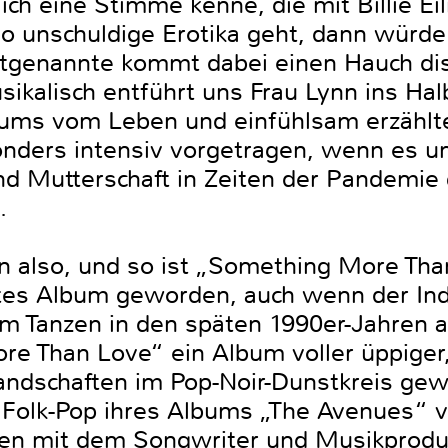
h eine Stimme kenne, die mit Billie Eil
o unschuldige Erotika geht, dann würde 
tgenannte kommt dabei einen Hauch dist
ikalisch entführt uns Frau Lynn ins Hal
ums vom Leben und einfühlsam erzählte
nders intensiv vorgetragen, wenn es u
d Mutterschaft in Zeiten der Pandemie g
n.
 also, und so ist „Something More Tha
es Album geworden, auch wenn der Indi
m Tanzen in den späten 1990er-Jahren a
re Than Love“ ein Album voller üppiger,
andschaften im Pop-Noir-Dunstkreis gew
 Folk-Pop ihres Albums „The Avenues“ v
en mit dem Songwriter und Musikprodu