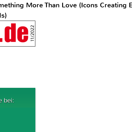
mething More Than Love (Icons Creating E
ds)
11/2022
e bei: