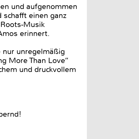
ieben und aufgenommen
 schafft einen ganz
r Roots-Musik
i Amos erinnert.
e nur unregelmäßig
hing More Than Love“
schem und druckvollem
bernd!