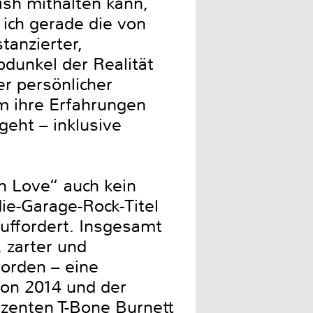
ish mithalten kann,
ich gerade die von
anzierter,
bdunkel der Realität
r persönlicher
m ihre Erfahrungen
eht – inklusive
n Love“ auch kein
e-Garage-Rock-Titel
uffordert. Insgesamt
 zarter und
orden – eine
on 2014 und der
zenten T-Bone Burnett