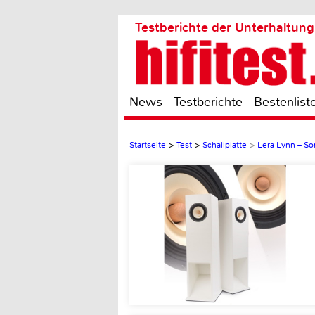
Testberichte der Unterhaltung
News
Testberichte
Bestenlist
Startseite
>
Test
>
Schallplatte
>
Lera Lynn – So