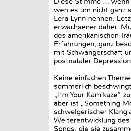
Diese Stimme … wenn ic
wen es um nicht ganz s
Lera Lynn nennen. Letz
erwachsener daher. Mus
des amerikanischen Tra
Erfahrungen, ganz beso
mit Schwangerschaft un
postnataler Depressio
Keine einfachen Themen
sommerlich beschwingt
„I’m Your Kamikaze“ zu
aber ist „Something Mo
schwelgerischer Klangl
Weiterentwicklung des
Songs, die sie zusamm