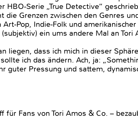
 der HBO-Serie „True Detective“ geschr
ht die Grenzen zwischen den Genres und
 Art-Pop, Indie-Folk und amerikanische
ch (subjektiv) ein ums andere Mal an Tor
n liegen, dass ich mich in dieser Sphär
t sollte ich das ändern. Ach, ja: „Somet
ehr guter Pressung und sattem, dynami
ff für Fans von Tori Amos & Co. – bezau