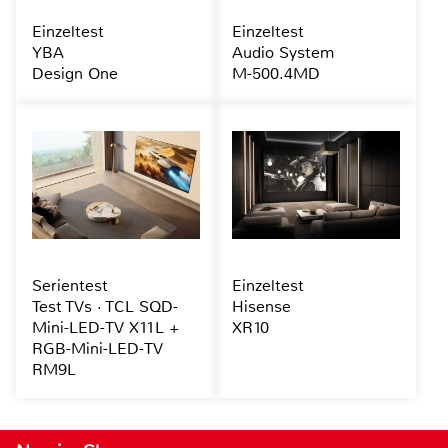
Einzeltest
Einzeltest
YBA
Audio System
Design One
M-500.4MD
Serientest
Einzeltest
Test TVs · TCL SQD-
Hisense
Mini-LED-TV X11L +
XR10
RGB-Mini-LED-TV
RM9L