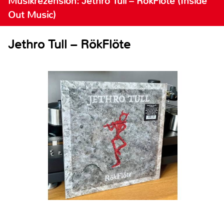
Musikrezension: Jethro Tull – RökFlöte (Inside
Out Music)
Jethro Tull – RökFlöte