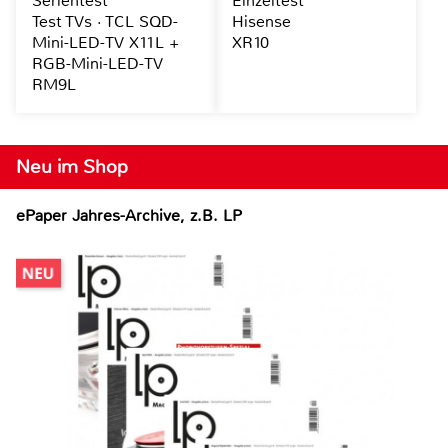
Serientest
Einzeltest
Test TVs · TCL SQD-
Hisense
Mini-LED-TV X11L +
XR10
RGB-Mini-LED-TV
RM9L
Neu im Shop
ePaper Jahres-Archive, z.B. LP