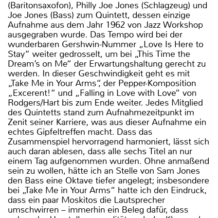
(Baritonsaxofon), Philly Joe Jones (Schlagzeug) und
Joe Jones (Bass) zum Quintett, dessen einzige
Aufnahme aus dem Jahr 1962 von Jazz Workshop
ausgegraben wurde. Das Tempo wird bei der
wunderbaren Gershwin-Nummer „Love Is Here to
Stay“ weiter gedrosselt, um bei „This Time the
Dream’s on Me“ der Erwartungshaltung gerecht zu
werden. In dieser Geschwindigkeit geht es mit
„Take Me in Your Arms“, der Pepper-Komposition
„Excerent!“ und „Falling in Love with Love“ von
Rodgers/Hart bis zum Ende weiter. Jedes Mitglied
des Quintetts stand zum Aufnahmezeitpunkt im
Zenit seiner Karriere, was aus dieser Aufnahme ein
echtes Gipfeltreffen macht. Dass das
Zusammenspiel hervorragend harmoniert, lässt sich
auch daran ablesen, dass alle sechs Titel an nur
einem Tag aufgenommen wurden. Ohne anmaßend
sein zu wollen, hätte ich an Stelle von Sam Jones
den Bass eine Oktave tiefer angelegt; insbesondere
bei „Take Me in Your Arms“ hatte ich den Eindruck,
dass ein paar Moskitos die Lautsprecher
umschwirren – immerhin ein Beleg dafür, dass