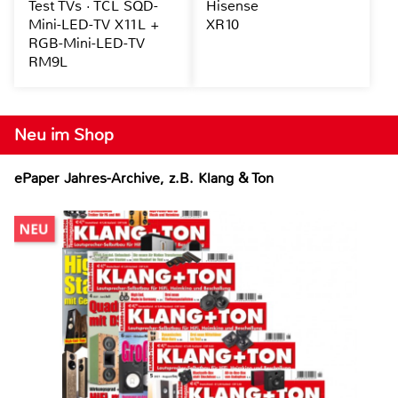
Test TVs · TCL SQD-
Hisense
Mini-LED-TV X11L +
XR10
RGB-Mini-LED-TV
RM9L
Neu im Shop
ePaper Jahres-Archive, z.B. Klang & Ton