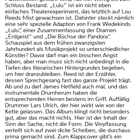
Schluss Bestand. „Lulu“ ist ein nicht eben
einfaches Theaterexperiment, das letztlich auf Lou
Reeds Mist gewachsen ist. Dahinter steckt nämlich
eine sehr spezielle Adaption von Frank Wedekinds
„Lulu“, einer Zusammenfassung der Dramen
„Erdgeist“ und „Die Büchse der Pandora“.
Schauspiel aus dem frühen zwanzigsten
Jahrhundert als Musikprojekt so unterschiedlicher
Künstler? Davor darf man ein bisschen Angst
haben, aber man muss sich nicht unbedingt in die
Tiefen des literarischen Hintergrundes begeben,
um hier dranzubleiben. Reed ist der Erzähler,
dessen Sprechgesang fast das ganze Projekt trägt.
Ab und zu darf James Hetfield auch mal, und das
instrumentale Drumherum haben die
entsprechenden Herren bestens im Griff. Auffällig:
Drummer Lars Ulrich, der hier wirkt wie von der
Kette gelassen. Das Album klingt nicht besonders
gut, aber das macht nichts. Hier ist der Inhalt der
Sinn der Sache, nicht die Form. Die Vinylfassung
verteilt sich auf zwei dicke Scheiben, die durchaus
prima gemacht sind. Zum Klappcover gibt’s ein