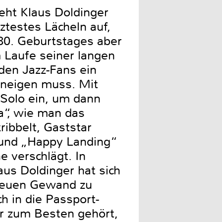
eht Klaus Doldinger
ztestes Lächeln auf,
 80. Geburtstages aber
m Laufe seiner langen
 den Jazz-Fans ein
rneigen muss. Mit
 Solo ein, um dann
a“, wie man das
ibbelt, Gaststar
, und „Happy Landing“
e verschlägt. In
aus Doldinger hat sich
 neuen Gewand zu
h in die Passport-
er zum Besten gehört,