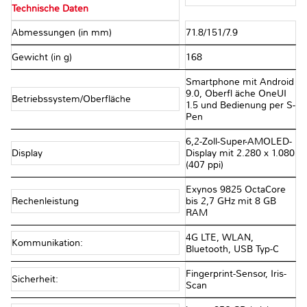
Technische Daten
Abmessungen (in mm)
71.8/151/7.9
Gewicht (in g)
168
Smartphone mit Android
9.0, Oberfl äche OneUI
Betriebssystem/Oberfläche
1.5 und Bedienung per S-
Pen
6,2-Zoll-Super-AMOLED-
Display
Display mit 2.280 x 1.080
(407 ppi)
Exynos 9825 OctaCore
Rechenleistung
bis 2,7 GHz mit 8 GB
RAM
4G LTE, WLAN,
Kommunikation:
Bluetooth, USB Typ-C
Fingerprint-Sensor, Iris-
Sicherheit:
Scan