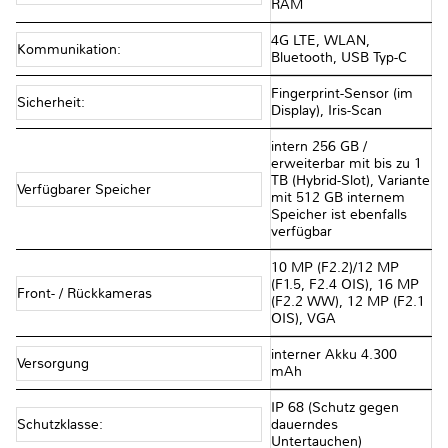
RAM
4G LTE, WLAN,
Kommunikation:
Bluetooth, USB Typ-C
Fingerprint-Sensor (im
Sicherheit:
Display), Iris-Scan
intern 256 GB /
erweiterbar mit bis zu 1
TB (Hybrid-Slot), Variante
Verfügbarer Speicher
mit 512 GB internem
Speicher ist ebenfalls
verfügbar
10 MP (F2.2)/12 MP
(F1.5, F2.4 OIS), 16 MP
Front- / Rückkameras
(F2.2 WW), 12 MP (F2.1
OIS), VGA
interner Akku 4.300
Versorgung
mAh
IP 68 (Schutz gegen
Schutzklasse:
dauerndes
Untertauchen)