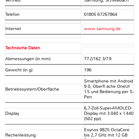
Vertrieb
Samsung, Schwalbach
Telefon
01805 67267864
Internet
www.samsung.de
Technische Daten
Abmessungen (in mm)
77.2/162.3/7.9
Gewicht (in g)
196
Smartphone mit Android
9.0, Oberfl äche OneUI
Betriebssystem/Oberfläche
1.5 und Bedienung per S-
Pen
6,7-Zoll-Super-AMOLED-
Display
Display mit 3.040 x 1.440
(502 ppi)
Exynos 9825 OctaCore
Rechenleistung
bis 2,7 GHz mit 12 GB