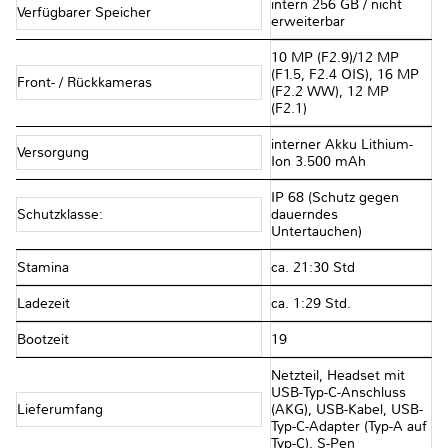
intern 256 GB / nicht
Verfügbarer Speicher
erweiterbar
10 MP (F2.9)/12 MP
(F1.5, F2.4 OIS), 16 MP
Front- / Rückkameras
(F2.2 WW), 12 MP
(F2.1)
interner Akku Lithium-
Versorgung
Ion 3.500 mAh
IP 68 (Schutz gegen
Schutzklasse:
dauerndes
Untertauchen)
Stamina
ca. 21:30 Std
Ladezeit
ca. 1:29 Std.
Bootzeit
19
Netzteil, Headset mit
USB-Typ-C-Anschluss
Lieferumfang
(AKG), USB-Kabel, USB-
Typ-C-Adapter (Typ-A auf
Typ-C), S-Pen