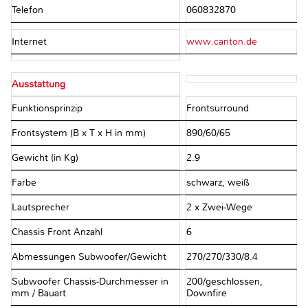
Telefon
060832870
Internet
www.canton.de
Ausstattung
Funktionsprinzip
Frontsurround
Frontsystem (B x T x H in mm)
890/60/65
Gewicht (in Kg)
2.9
Farbe
schwarz, weiß
Lautsprecher
2 x Zwei-Wege
Chassis Front Anzahl
6
Abmessungen Subwoofer/Gewicht
270/270/330/8.4
Subwoofer Chassis-Durchmesser in
200/geschlossen,
mm / Bauart
Downfire