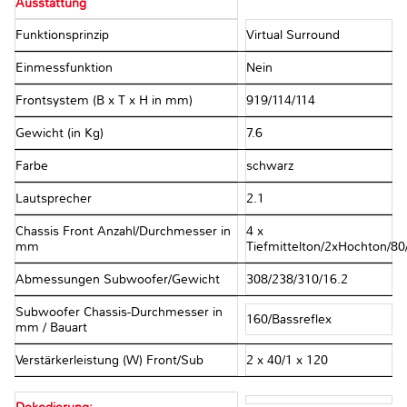
Ausstattung
Funktionsprinzip
Virtual Surround
Einmessfunktion
Nein
Frontsystem (B x T x H in mm)
919/114/114
Gewicht (in Kg)
7.6
Farbe
schwarz
Lautsprecher
2.1
Chassis Front Anzahl/Durchmesser in
4 x
mm
Tiefmittelton/2xHochton/8
Abmessungen Subwoofer/Gewicht
308/238/310/16.2
Subwoofer Chassis-Durchmesser in
160/Bassreflex
mm / Bauart
Verstärkerleistung (W) Front/Sub
2 x 40/1 x 120