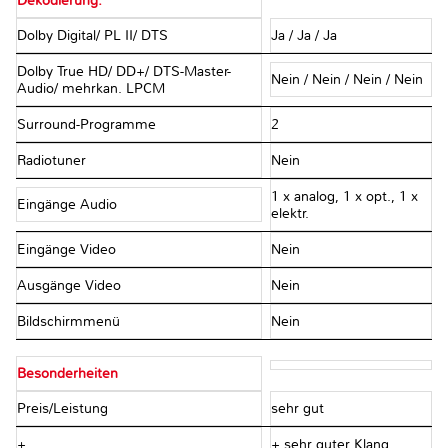
Dekodierung:
Dolby Digital/ PL II/ DTS
Ja / Ja / Ja
Dolby True HD/ DD+/ DTS-Master-
Nein / Nein / Nein / Nein
Audio/ mehrkan. LPCM
Surround-Programme
2
Radiotuner
Nein
1 x analog, 1 x opt., 1 x
Eingänge Audio
elektr.
Eingänge Video
Nein
Ausgänge Video
Nein
Bildschirmmenü
Nein
Besonderheiten
Preis/Leistung
sehr gut
+
+ sehr guter Klang