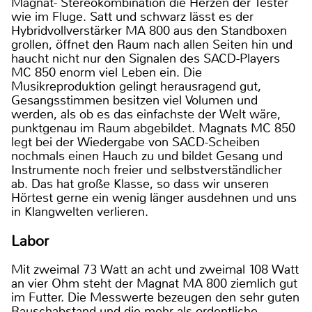
Magnat- Stereokombination die Herzen der Tester
wie im Fluge. Satt und schwarz lässt es der
Hybridvollverstärker MA 800 aus den Standboxen
grollen, öffnet den Raum nach allen Seiten hin und
haucht nicht nur den Signalen des SACD-Players
MC 850 enorm viel Leben ein. Die
Musikreproduktion gelingt herausragend gut,
Gesangsstimmen besitzen viel Volumen und
werden, als ob es das einfachste der Welt wäre,
punktgenau im Raum abgebildet. Magnats MC 850
legt bei der Wiedergabe von SACD-Scheiben
nochmals einen Hauch zu und bildet Gesang und
Instrumente noch freier und selbstverständlicher
ab. Das hat große Klasse, so dass wir unseren
Hörtest gerne ein wenig länger ausdehnen und uns
in Klangwelten verlieren.
Labor
Mit zweimal 73 Watt an acht und zweimal 108 Watt
an vier Ohm steht der Magnat MA 800 ziemlich gut
im Futter. Die Messwerte bezeugen den sehr guten
Rauschabstand und die mehr als ordentliche