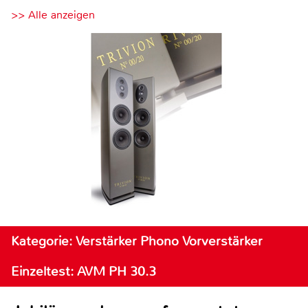
>> Alle anzeigen
Kategorie: Verstärker Phono Vorverstärker
Einzeltest: AVM PH 30.3