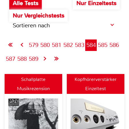
Alle Tests
Nur Einzeltests
Nur Vergleichstests
Sortieren nach
579
580
581
582
583
584
585
586
587
588
589
Schallplatte
Kopfhörerverstärker
Musikrezension
Einzeltest