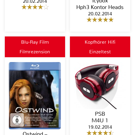
Icybox
20.02.2014
Hph3 Kontor Heads
20.02.2014
Blu-Ray Film
Kopfhörer Hifi
Filmrezension
Einzeltest
PSB
M4U 1
19.02.2014
Ostwind –