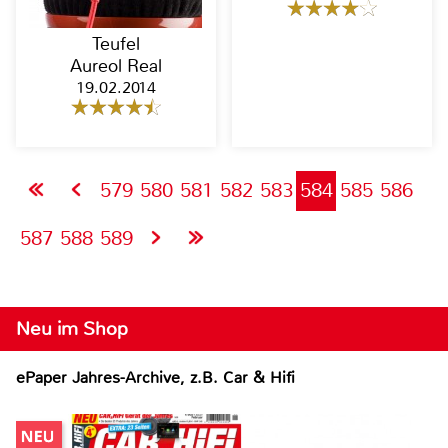
Teufel
Aureol Real
19.02.2014
579
580
581
582
583
584
585
586
587
588
589
Neu im Shop
ePaper Jahres-Archive, z.B. Car & Hifi