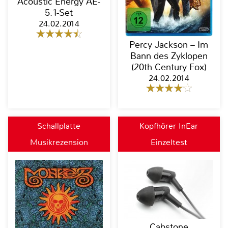
Acoustic Energy AE-
5.1-Set
24.02.2014
Percy Jackson – Im
Bann des Zyklopen
(20th Century Fox)
24.02.2014
Schallplatte
Kopfhörer InEar
Musikrezension
Einzeltest
Cabstone