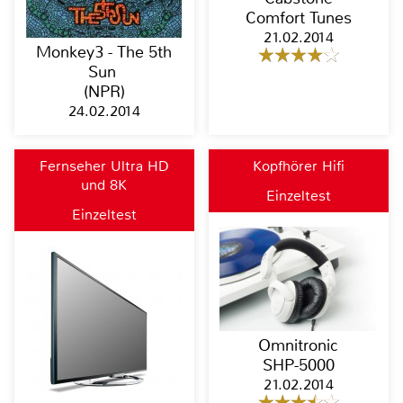
Comfort Tunes
21.02.2014
Monkey3 - The 5th
Sun
(NPR)
24.02.2014
Fernseher Ultra HD
Kopfhörer Hifi
und 8K
Einzeltest
Einzeltest
Omnitronic
SHP-5000
21.02.2014