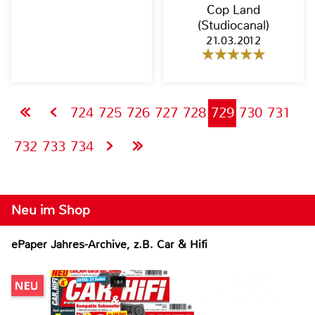
Cop Land
(Studiocanal)
21.03.2012
724
725
726
727
728
729
730
731
732
733
734
Neu im Shop
ePaper Jahres-Archive, z.B. Car & Hifi