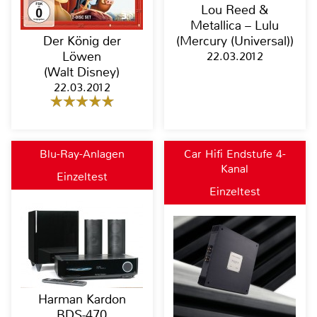
Lou Reed &
Metallica – Lulu
Der König der
(Mercury (Universal))
Löwen
22.03.2012
(Walt Disney)
22.03.2012
Blu-Ray-Anlagen
Car Hifi Endstufe 4-
Kanal
Einzeltest
Einzeltest
Harman Kardon
BDS-470