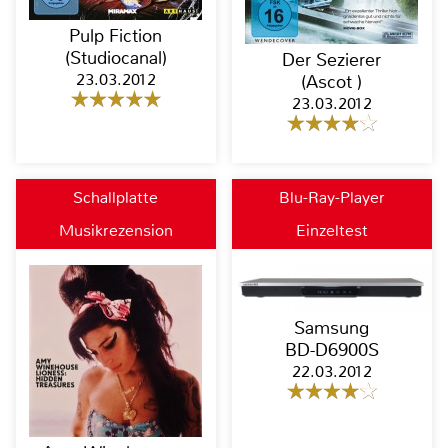
Pulp Fiction
(Studiocanal)
Der Sezierer
23.03.2012
(Ascot )
23.03.2012
Schallplatte
Blu-Ray-Player
Musikrezension
Einzeltest
Samsung
BD-D6900S
22.03.2012