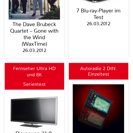
7 Blu-ray-Player im
Test
26.03.2012
The Dave Brubeck
Quartet – Gone with
the Wind
(WaxTime)
26.03.2012
Fernseher Ultra HD
Autoradio 2 DIN,
Einzeltest
und 8K
Moniceiver, Naviceiver,
Bluetooth
Serientest