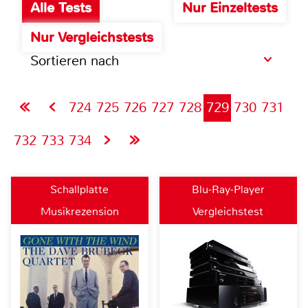
Alle Tests
Nur Einzeltests
Nur Vergleichstests
Sortieren nach
724
725
726
727
728
729
730
731
732
733
734
Schallplatte
Blu-Ray-Player
Musikrezension
Vergleichstest