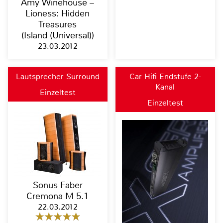
Amy Winehouse –
Lioness: Hidden
Treasures
(Island (Universal))
23.03.2012
Lautsprecher Surround
Car Hifi Endstufe 2-
Kanal
Einzeltest
Einzeltest
Sonus Faber
Cremona M 5.1
22.03.2012