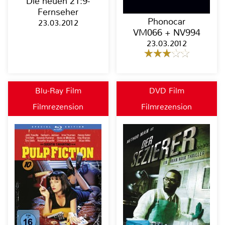
Die neuen 21:9-
Fernseher
Phonocar
23.03.2012
VM066 + NV994
23.03.2012
Blu-Ray Film
DVD Film
Filmrezension
Filmrezension