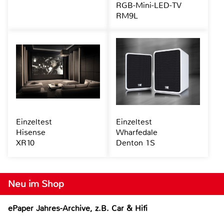
RGB-Mini-LED-TV
RM9L
Einzeltest
Einzeltest
Hisense
Wharfedale
XR10
Denton 1S
Neu im Shop
ePaper Jahres-Archive, z.B. Car & Hifi