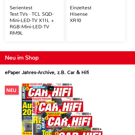
Serientest
Einzeltest
Test TVs · TCL SQD-
Hisense
Mini-LED-TV X11L +
XR10
RGB-Mini-LED-TV
RM9L
Neu im Shop
ePaper Jahres-Archive, z.B. Car & Hifi