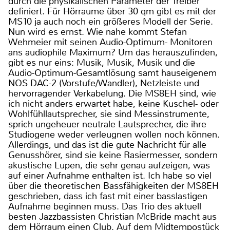
durch die physikalischen Parameter der Treiber
definiert. Für Hörraume über 30 qm gibt es mit der
MS10 ja auch noch ein größeres Modell der Serie.
Nun wird es ernst. Wie nahe kommt Stefan
Wehmeier mit seinen Audio-Optimum- Monitoren
ans audiophile Maximum? Um das herauszufinden,
gibt es nur eins: Musik, Musik, Musik und die
Audio-Optimum-Gesamtlösung samt hauseigenem
NOS DAC-2 (Vorstufe/Wandler), Netzleiste und
hervorragender Verkabelung. Die MS8EH sind, wie
ich nicht anders erwartet habe, keine Kuschel- oder
Wohlfühllautsprecher, sie sind Messinstrumente,
sprich ungeheuer neutrale Lautsprecher, die ihre
Studiogene weder verleugnen wollen noch können.
Allerdings, und das ist die gute Nachricht für alle
Genusshörer, sind sie keine Rasiermesser, sondern
akustische Lupen, die sehr genau aufzeigen, was
auf einer Aufnahme enthalten ist. Ich habe so viel
über die theoretischen Bassfähigkeiten der MS8EH
geschrieben, dass ich fast mit einer basslastigen
Aufnahme beginnen muss. Das Trio des aktuell
besten Jazzbassisten Christian McBride macht aus
dem Hörraum einen Club. Auf dem Midtempostück