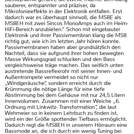
sauberer, entspannter und präziser, da
Mikrofonieeffekte in der Elektronik entfallen. Erst
dadurch war es überhaupt sinnvoll, die MS8E als
MS8EH mit zwei Sincos MonoAmps auch im Heim-
HiFi-Bereich anzubieten.“ Schon mit eingebauter
Elektronik und ihrer Passivmembran klang die MS8
richtig gut, wie ich im letzten Jahr hören konnte.
Passivmembranen haben aber grundsätzlich den
Nachteil, dass sie aufgrund ihrer hohen bewegten
Masse Wirkungsgrad schlucken und den Bass
vergleichsweise träge machen. Das seitlich unten
austretende Bassreflexrohr mit seiner Innen- und
Außentrompete vermeidet so nicht nur
„Windgeräusche“, sondern erreicht durch die
Krümmung die nötige Länge für eine tiefe
Abstimmung bei dem Gehäuse mit nur 24,5 Litern
Innenvolumen. Zusammen mit einer Weiche „6.
Ordnung mit Linkwitz- Transformation“, die laut
Wehmeier so in keinem Lehrbuch zu finden ist,
wird ein der Größe spottender Tiefbass ermöglicht.
Dadurch regt die MS8EH in unserem Hörraum eine
Bassmode an, die ich durch ein wenig Tuning bei