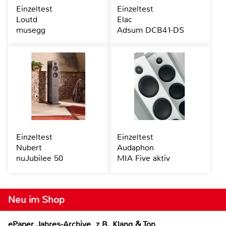
Einzeltest
Einzeltest
Loutd
Elac
musegg
Adsum DCB41-DS
Einzeltest
Einzeltest
Nubert
Audaphon
nuJubilee 50
MIA Five aktiv
Neu im Shop
ePaper Jahres-Archive, z.B. Klang & Ton