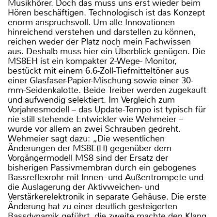
Musikhörer. Doch das muss uns erst wieder beim
Hören beschäftigen. Technologisch ist das Konzept
enorm anspruchsvoll. Um alle Innovationen
hinreichend verstehen und darstellen zu können,
reichen weder der Platz noch mein Fachwissen
aus. Deshalb muss hier ein Überblick genügen. Die
MS8EH ist ein kompakter 2-Wege- Monitor,
bestückt mit einem 6.6-Zoll-Tiefmitteltöner aus
einer Glasfaser-Papier-Mischung sowie einer 30-
mm-Seidenkalotte. Beide Treiber werden zugekauft
und aufwendig selektiert. Im Vergleich zum
Vorjahresmodell – das Update-Tempo ist typisch für
nie still stehende Entwickler wie Wehmeier –
wurde vor allem an zwei Schrauben gedreht.
Wehmeier sagt dazu: „Die wesentlichen
Änderungen der MS8E(H) gegenüber dem
Vorgängermodell MS8 sind der Ersatz der
bisherigen Passivmembran durch ein gebogenes
Bassreflexrohr mit Innen- und Außentrompete und
die Auslagerung der Aktivweichen- und
Verstärkerelektronik in separate Gehäuse. Die erste
Änderung hat zu einer deutlich gesteigerten
Bassdynamik geführt, die zweite machte den Klang