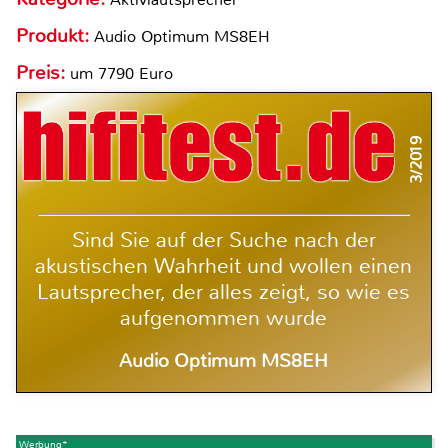
Produkt:
Audio Optimum MS8EH
Preis:
um 7790 Euro
3/2019
Sind Sie auf der Suche nach der
akustischen Wahrheit und wollen einen
Lautsprecher, der alles zeigt, so wie es
aufgenommen wurde
Audio Optimum MS8EH
Werbung*