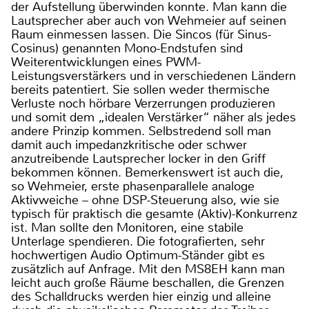
der Aufstellung überwinden konnte. Man kann die
Lautsprecher aber auch von Wehmeier auf seinen
Raum einmessen lassen. Die Sincos (für Sinus-
Cosinus) genannten Mono-Endstufen sind
Weiterentwicklungen eines PWM-
Leistungsverstärkers und in verschiedenen Ländern
bereits patentiert. Sie sollen weder thermische
Verluste noch hörbare Verzerrungen produzieren
und somit dem „idealen Verstärker“ näher als jedes
andere Prinzip kommen. Selbstredend soll man
damit auch impedanzkritische oder schwer
anzutreibende Lautsprecher locker in den Griff
bekommen können. Bemerkenswert ist auch die,
so Wehmeier, erste phasenparallele analoge
Aktivweiche – ohne DSP-Steuerung also, wie sie
typisch für praktisch die gesamte (Aktiv)-Konkurrenz
ist. Man sollte den Monitoren, eine stabile
Unterlage spendieren. Die fotografierten, sehr
hochwertigen Audio Optimum-Ständer gibt es
zusätzlich auf Anfrage. Mit den MS8EH kann man
leicht auch große Räume beschallen, die Grenzen
des Schalldrucks werden hier einzig und alleine