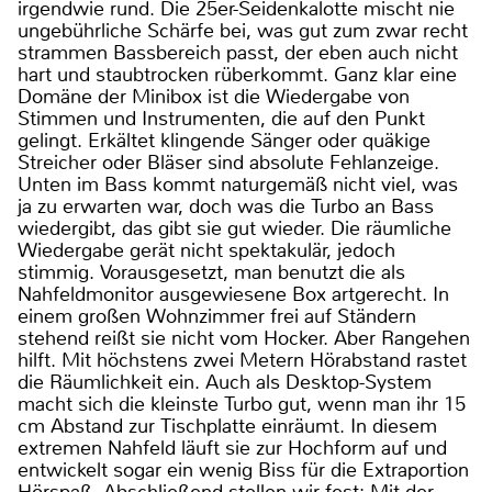
irgendwie rund. Die 25er-Seidenkalotte mischt nie
ungebührliche Schärfe bei, was gut zum zwar recht
strammen Bassbereich passt, der eben auch nicht
hart und staubtrocken rüberkommt. Ganz klar eine
Domäne der Minibox ist die Wiedergabe von
Stimmen und Instrumenten, die auf den Punkt
gelingt. Erkältet klingende Sänger oder quäkige
Streicher oder Bläser sind absolute Fehlanzeige.
Unten im Bass kommt naturgemäß nicht viel, was
ja zu erwarten war, doch was die Turbo an Bass
wiedergibt, das gibt sie gut wieder. Die räumliche
Wiedergabe gerät nicht spektakulär, jedoch
stimmig. Vorausgesetzt, man benutzt die als
Nahfeldmonitor ausgewiesene Box artgerecht. In
einem großen Wohnzimmer frei auf Ständern
stehend reißt sie nicht vom Hocker. Aber Rangehen
hilft. Mit höchstens zwei Metern Hörabstand rastet
die Räumlichkeit ein. Auch als Desktop-System
macht sich die kleinste Turbo gut, wenn man ihr 15
cm Abstand zur Tischplatte einräumt. In diesem
extremen Nahfeld läuft sie zur Hochform auf und
entwickelt sogar ein wenig Biss für die Extraportion