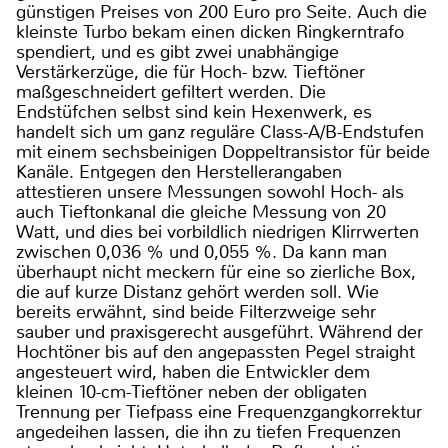
günstigen Preises von 200 Euro pro Seite. Auch die
kleinste Turbo bekam einen dicken Ringkerntrafo
spendiert, und es gibt zwei unabhängige
Verstärkerzüge, die für Hoch- bzw. Tieftöner
maßgeschneidert gefiltert werden. Die
Endstüfchen selbst sind kein Hexenwerk, es
handelt sich um ganz reguläre Class-A/B-Endstufen
mit einem sechsbeinigen Doppeltransistor für beide
Kanäle. Entgegen den Herstellerangaben
attestieren unsere Messungen sowohl Hoch- als
auch Tieftonkanal die gleiche Messung von 20
Watt, und dies bei vorbildlich niedrigen Klirrwerten
zwischen 0,036 % und 0,055 %. Da kann man
überhaupt nicht meckern für eine so zierliche Box,
die auf kurze Distanz gehört werden soll. Wie
bereits erwähnt, sind beide Filterzweige sehr
sauber und praxisgerecht ausgeführt. Während der
Hochtöner bis auf den angepassten Pegel straight
angesteuert wird, haben die Entwickler dem
kleinen 10-cm-Tieftöner neben der obligaten
Trennung per Tiefpass eine Frequenzgangkorrektur
angedeihen lassen, die ihn zu tiefen Frequenzen