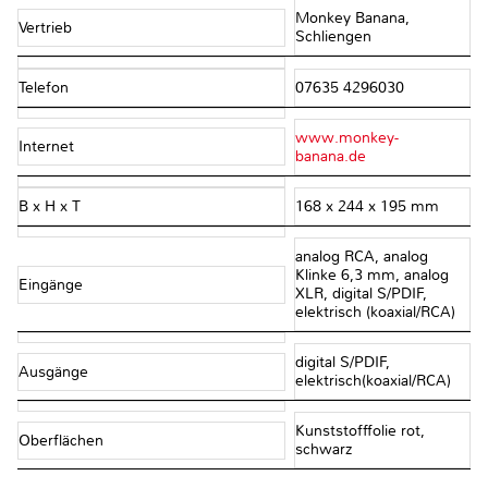
Monkey Banana,
Vertrieb
Schliengen
Telefon
07635 4296030
www.monkey-
Internet
banana.de
B x H x T
168 x 244 x 195 mm
analog RCA, analog
Klinke 6,3 mm, analog
Eingänge
XLR, digital S/PDIF,
elektrisch (koaxial/RCA)
digital S/PDIF,
Ausgänge
elektrisch(koaxial/RCA)
Kunststofffolie rot,
Oberflächen
schwarz