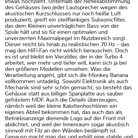
etwas hochzieht. Unterhalb der Reflexabstimmung
des Gehäuses (wo jeder Lautsprecher wegen des
akustischen Kurzschlusses nur noch heiße Luft
produziert), greift ein steilflankiges Subsonicfilter,
das dem Kleinen unverträglichen Bass von der
Spule hält und so für einen optimalen und
unverzerrten Maximalpegel im Nutzbereich sorgt.
Dieser reicht bis hinab zu realistischen 70 Hz – das
mag den HiFi-Fan nicht wirklich berauschen. Doch
es ist und bleibt ein Vierzöller, der in der Turbo 4
arbeitet, wer mehr und tiefer will, kann sich ja bei
den größeren Modellen umsehen. Was die
Verarbeitung angeht, gibt sich die Monkey Banana
vollkommen untadelig. Sowohl Elektronik als auch
Mechanik sind sehr schön gemacht; so besteht das
Gehäuse statt aus billiger Spanplatte aus sauber
gefrästem MDF. Auch die Details überzeugen,
nämlich weil der kleine Kalottenhochtöner ein
eigenes Abteil bekommen hat, das auch das als
Betriebsanzeige dienende Logo auf der Front mit
abdichtet, und weil der Innenraum sogar akustisch
sinnvoll mit Filz an den Wänden bedämpft ist.
Genauso macht man das und erhält eine stabile und