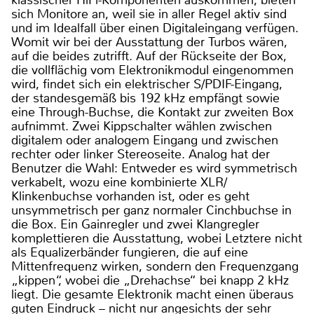
klassischer HiFi-Komponenten auskommen, bieten
sich Monitore an, weil sie in aller Regel aktiv sind
und im Idealfall über einen Digitaleingang verfügen.
Womit wir bei der Ausstattung der Turbos wären,
auf die beides zutrifft. Auf der Rückseite der Box,
die vollflächig vom Elektronikmodul eingenommen
wird, findet sich ein elektrischer S/PDIF-Eingang,
der standesgemäß bis 192 kHz empfängt sowie
eine Through-Buchse, die Kontakt zur zweiten Box
aufnimmt. Zwei Kippschalter wählen zwischen
digitalem oder analogem Eingang und zwischen
rechter oder linker Stereoseite. Analog hat der
Benutzer die Wahl: Entweder es wird symmetrisch
verkabelt, wozu eine kombinierte XLR/
Klinkenbuchse vorhanden ist, oder es geht
unsymmetrisch per ganz normaler Cinchbuchse in
die Box. Ein Gainregler und zwei Klangregler
komplettieren die Ausstattung, wobei Letztere nicht
als Equalizerbänder fungieren, die auf eine
Mittenfrequenz wirken, sondern den Frequenzgang
„kippen“, wobei die „Drehachse“ bei knapp 2 kHz
liegt. Die gesamte Elektronik macht einen überaus
guten Eindruck – nicht nur angesichts der sehr