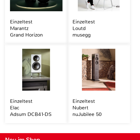
Einzeltest
Einzeltest
Marantz
Loutd
Grand Horizon
musegg
Einzeltest
Einzeltest
Elac
Nubert
Adsum DCB41-DS
nuJubilee 50
Neu im Shop