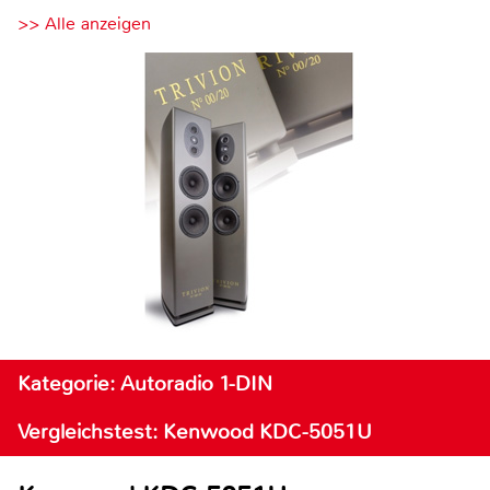
>> Alle anzeigen
Kategorie: Autoradio 1-DIN
Vergleichstest: Kenwood KDC-5051U