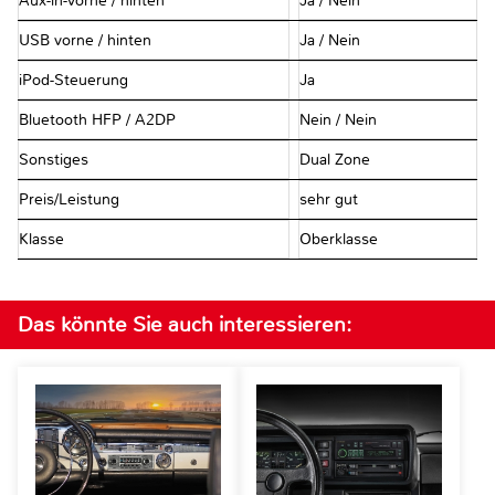
Aux-in-vorne / hinten
Ja / Nein
USB vorne / hinten
Ja / Nein
iPod-Steuerung
Ja
Bluetooth HFP / A2DP
Nein / Nein
Sonstiges
Dual Zone
Preis/Leistung
sehr gut
Klasse
Oberklasse
Das könnte Sie auch interessieren: