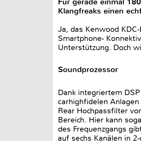
Für gerade einmal 18
Klangfreaks einen ech
Ja, das Kenwood KDC-B
Smartphone- Konnektivi
Unterstützung. Doch w
Soundprozessor
Dank integriertem DSP 
carhighfidelen Anlagen
Rear Hochpassfilter von
Bereich. Hier kann soga
des Frequenzgangs gibt
auf sechs Kanälen in 2-