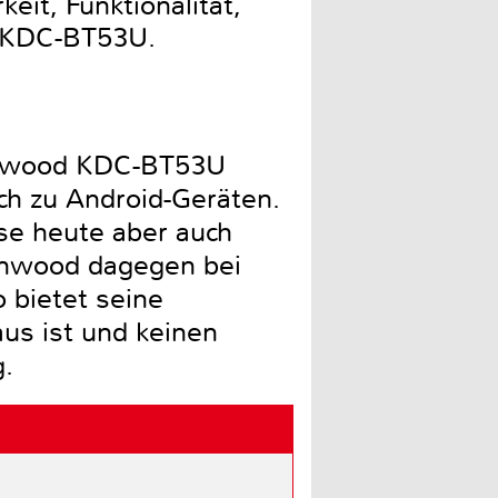
it, Funktionalität,
d KDC-BT53U.
Kenwood KDC-BT53U
ch zu Android-Geräten.
sse heute aber auch
enwood dagegen bei
 bietet seine
us ist und keinen
g.