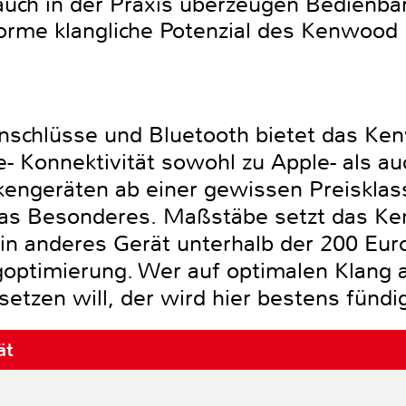
ch in der Praxis überzeugen Bedienbarke
rme klangliche Potenzial des Kenwoo
nschlüsse und Bluetooth bietet das 
- Konnektivität sowohl zu Apple- als au
arkengeräten ab einer gewissen Preiskla
twas Besonderes. Maßstäbe setzt das K
in anderes Gerät unterhalb der 200 Euro
goptimierung. Wer auf optimalen Klang a
etzen will, der wird hier bestens fündi
ät