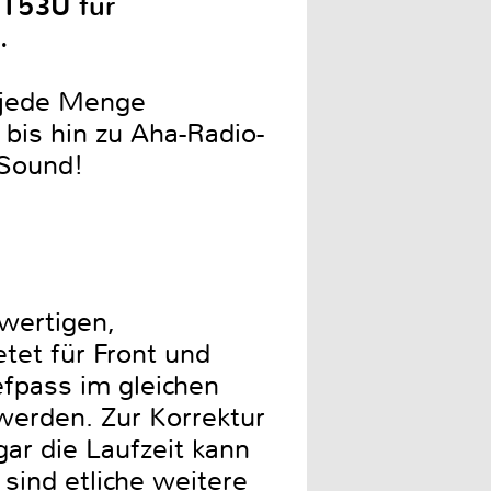
BT53U für
.
 jede Menge
bis hin zu Aha-Radio-
 Sound!
wertigen,
tet für Front und
efpass im gleichen
 werden. Zur Korrektur
ar die Laufzeit kann
sind etliche weitere