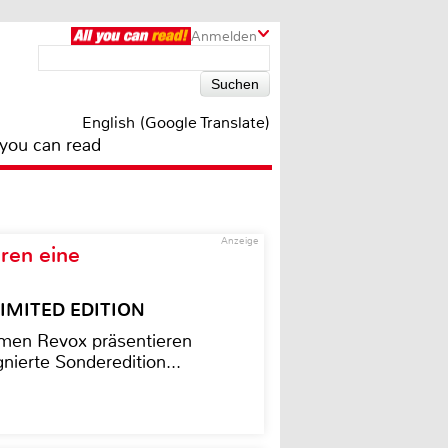
Anmelden
English (Google Translate)
 you can read
Anzeige
ren eine
– LIMITED EDITION
men Revox präsentieren
nierte Sonderedition...