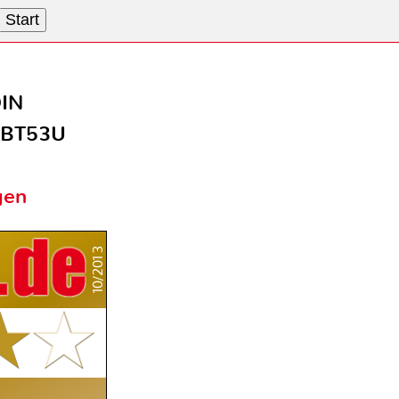
Start
DIN
-BT53U
gen
10/2013