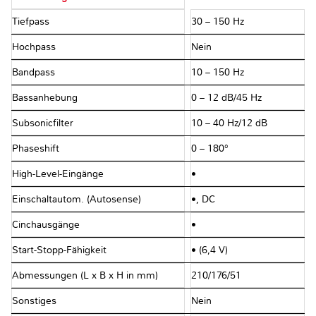
Tiefpass
30 – 150 Hz
Hochpass
Nein
Bandpass
10 – 150 Hz
Bassanhebung
0 – 12 dB/45 Hz
Subsonicfilter
10 – 40 Hz/12 dB
Phaseshift
0 – 180°
High-Level-Eingänge
•
Einschaltautom. (Autosense)
•, DC
Cinchausgänge
•
Start-Stopp-Fähigkeit
• (6,4 V)
Abmessungen (L x B x H in mm)
210/176/51
Sonstiges
Nein