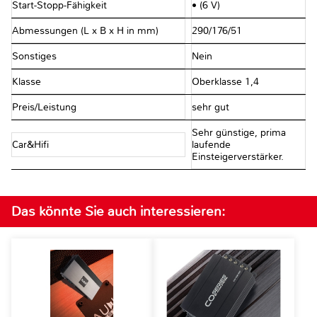
Start-Stopp-Fähigkeit
• (6 V)
Abmessungen (L x B x H in mm)
290/176/51
Sonstiges
Nein
Klasse
Oberklasse 1,4
Preis/Leistung
sehr gut
Sehr günstige, prima
Car&Hifi
laufende
Einsteigerverstärker.
Das könnte Sie auch interessieren: