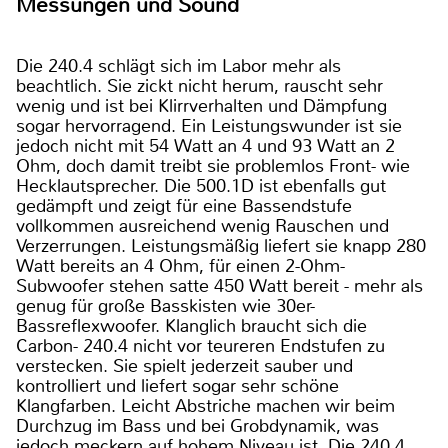
Messungen und Sound
Die 240.4 schlägt sich im Labor mehr als
beachtlich. Sie zickt nicht herum, rauscht sehr
wenig und ist bei Klirrverhalten und Dämpfung
sogar hervorragend. Ein Leistungswunder ist sie
jedoch nicht mit 54 Watt an 4 und 93 Watt an 2
Ohm, doch damit treibt sie problemlos Front- wie
Hecklautsprecher. Die 500.1D ist ebenfalls gut
gedämpft und zeigt für eine Bassendstufe
vollkommen ausreichend wenig Rauschen und
Verzerrungen. Leistungsmäßig liefert sie knapp 280
Watt bereits an 4 Ohm, für einen 2-Ohm-
Subwoofer stehen satte 450 Watt bereit - mehr als
genug für große Basskisten wie 30er-
Bassreflexwoofer. Klanglich braucht sich die
Carbon- 240.4 nicht vor teureren Endstufen zu
verstecken. Sie spielt jederzeit sauber und
kontrolliert und liefert sogar sehr schöne
Klangfarben. Leicht Abstriche machen wir beim
Durchzug im Bass und bei Grobdynamik, was
jedoch meckern auf hohem Niveau ist. Die 240.4