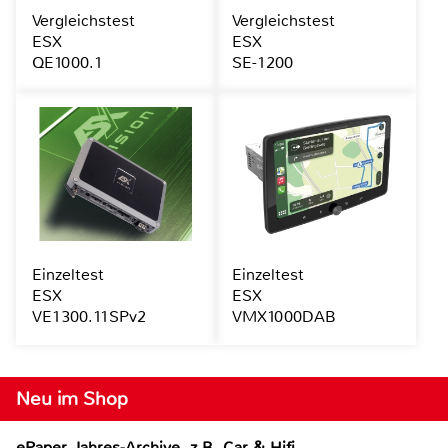
Vergleichstest
Vergleichstest
ESX
ESX
QE1000.1
SE-1200
Einzeltest
Einzeltest
ESX
ESX
VE1300.11SPv2
VMX1000DAB
Neu im Shop
ePaper Jahres-Archive, z.B. Car & Hifi