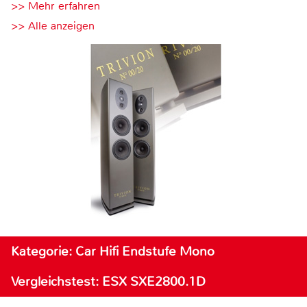
>> Mehr erfahren
>> Alle anzeigen
Kategorie: Car Hifi Endstufe Mono
Vergleichstest: ESX SXE2800.1D