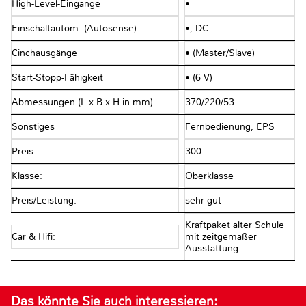
High-Level-Eingänge
•
Einschaltautom. (Autosense)
•, DC
Cinchausgänge
• (Master/Slave)
Start-Stopp-Fähigkeit
• (6 V)
Abmessungen (L x B x H in mm)
370/220/53
Sonstiges
Fernbedienung, EPS
Preis:
300
Klasse:
Oberklasse
Preis/Leistung:
sehr gut
Kraftpaket alter Schule
Car & Hifi:
mit zeitgemäßer
Ausstattung.
Das könnte Sie auch interessieren: