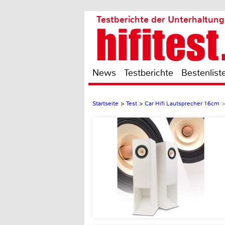
Testberichte der Unterhaltung
News
Testberichte
Bestenlist
Startseite
>
Test
>
Car Hifi Lautsprecher 16cm