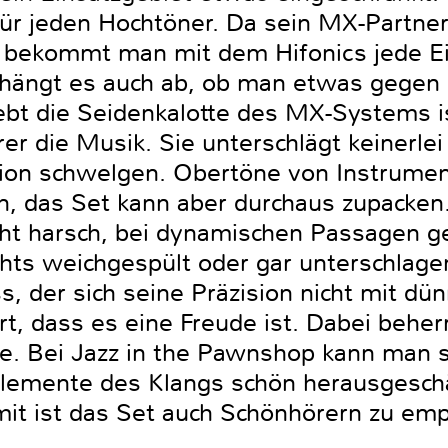
 für jeden Hochtöner. Da sein MX-Partne
lt bekommt man mit dem Hifonics jede E
er hängt es auch ab, ob man etwas geg
bt die Seidenkalotte des MX-Systems is
r die Musik. Sie unterschlägt keinerlei 
mation schwelgen. Obertöne von Instrume
 das Set kann aber durchaus zupacken.
icht harsch, bei dynamischen Passagen g
chts weichgespült oder gar unterschlage
, der sich seine Präzision nicht mit dü
ert, dass es eine Freude ist. Dabei beh
ne. Bei Jazz in the Pawnshop kann man 
elemente des Klangs schön herausgeschä
mit ist das Set auch Schönhörern zu em