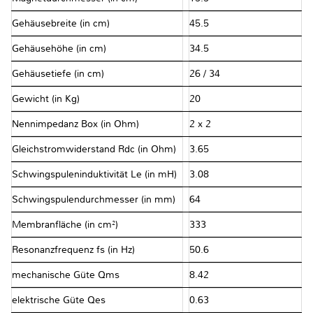
Gehäusebreite (in cm)
45.5
Gehäusehöhe (in cm)
34.5
Gehäusetiefe (in cm)
26 / 34
Gewicht (in Kg)
20
Nennimpedanz Box (in Ohm)
2 x 2
Gleichstromwiderstand Rdc (in Ohm)
3.65
Schwingspuleninduktivität Le (in mH)
3.08
Schwingspulendurchmesser (in mm)
64
Membranfläche (in cm²)
333
Resonanzfrequenz fs (in Hz)
50.6
mechanische Güte Qms
8.42
elektrische Güte Qes
0.63