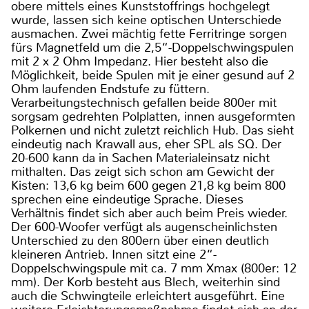
obere mittels eines Kunststoffrings hochgelegt
wurde, lassen sich keine optischen Unterschiede
ausmachen. Zwei mächtig fette Ferritringe sorgen
fürs Magnetfeld um die 2,5“-Doppelschwingspulen
mit 2 x 2 Ohm Impedanz. Hier besteht also die
Möglichkeit, beide Spulen mit je einer gesund auf 2
Ohm laufenden Endstufe zu füttern.
Verarbeitungstechnisch gefallen beide 800er mit
sorgsam gedrehten Polplatten, innen ausgeformten
Polkernen und nicht zuletzt reichlich Hub. Das sieht
eindeutig nach Krawall aus, eher SPL als SQ. Der
20-600 kann da in Sachen Materialeinsatz nicht
mithalten. Das zeigt sich schon am Gewicht der
Kisten: 13,6 kg beim 600 gegen 21,8 kg beim 800
sprechen eine eindeutige Sprache. Dieses
Verhältnis findet sich aber auch beim Preis wieder.
Der 600-Woofer verfügt als augenscheinlichsten
Unterschied zu den 800ern über einen deutlich
kleineren Antrieb. Innen sitzt eine 2“-
Doppelschwingspule mit ca. 7 mm Xmax (800er: 12
mm). Der Korb besteht aus Blech, weiterhin sind
auch die Schwingteile erleichtert ausgeführt. Eine