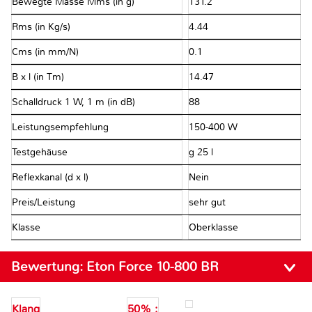
Bewegte Masse Mms (in g)
131.2
Rms (in Kg/s)
4.44
Cms (in mm/N)
0.1
B x l (in Tm)
14.47
Schalldruck 1 W, 1 m (in dB)
88
Leistungsempfehlung
150-400 W
Testgehäuse
g 25 l
Reflexkanal (d x l)
Nein
Preis/Leistung
sehr gut
Klasse
Oberklasse
Bewertung:
Eton Force 10-800 BR
Klang
50% :