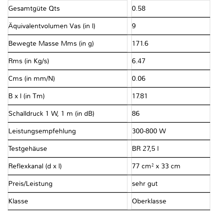
Gesamtgüte Qts
0.58
Äquivalentvolumen Vas (in l)
9
Bewegte Masse Mms (in g)
171.6
Rms (in Kg/s)
6.47
Cms (in mm/N)
0.06
B x l (in Tm)
17.81
Schalldruck 1 W, 1 m (in dB)
86
Leistungsempfehlung
300-800 W
Testgehäuse
BR 27,5 l
Reflexkanal (d x l)
77 cm² x 33 cm
Preis/Leistung
sehr gut
Klasse
Oberklasse