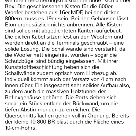
weitere Erleichterungsmaßnahme findet sich an der
Box: Die geschlossenen Kisten für die 600er-
Woofer bestehen aus 16er-MDF, bei den dicken
800ern muss es 19er sein. Bei den Gehäusen lässt
Eton grundsätzlich nichts anbrennen. Alle Kisten
sind solide mit abgedichteten Kanten aufgebaut.
Die dicken Kabel sitzen fest an den Woofern und
werden direkt an die Terminals geschraubt – eine
solide Lösung. Die Schallwände sind verstärkt, da
die Woofer nett eingefräst wurden – sogar die
Schutzbügel sind bündig eingelassen. Mit ihrer
Kunststoffbeschichtung heben sich die
Schallwände zudem optisch vom Filzbezug ab.
Individuell kommt auch der Versatz von 4 cm nach
innen rüber. Ein insgesamt sehr solider Aufbau also,
zu dem auch die massiven Holztunnel der
Reflexgehäuse gehören. Die Ports ziehen sich
sogar ein Stück entlang der Rückwand, um die
tiefen Abstimmungen zu erreichen. Die
Querschnittsflächen gehen voll in Ordnung: Bereits
der kleine 10-800 BR bläst durch die Fläche eines
10-cm-Rohrs.