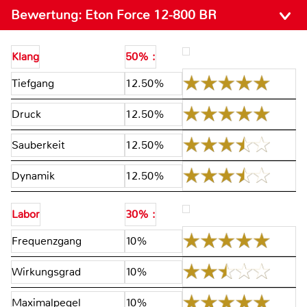
Bewertung:
Eton Force 12-800 BR
Klang
50% :
Tiefgang
12.50%
Druck
12.50%
Sauberkeit
12.50%
Dynamik
12.50%
Labor
30% :
Frequenzgang
10%
Wirkungsgrad
10%
Maximalpegel
10%