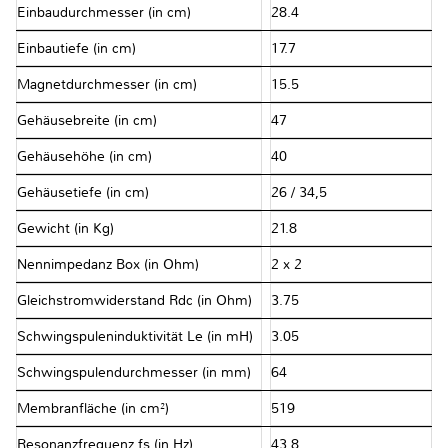
Einbaudurchmesser (in cm)
28.4
Einbautiefe (in cm)
17.7
Magnetdurchmesser (in cm)
15.5
Gehäusebreite (in cm)
47
Gehäusehöhe (in cm)
40
Gehäusetiefe (in cm)
26 / 34,5
Gewicht (in Kg)
21.8
Nennimpedanz Box (in Ohm)
2 x 2
Gleichstromwiderstand Rdc (in Ohm)
3.75
Schwingspuleninduktivität Le (in mH)
3.05
Schwingspulendurchmesser (in mm)
64
Membranfläche (in cm²)
519
Resonanzfrequenz fs (in Hz)
43.8