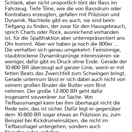
Schlank, aber nicht unsportlich tönt der Bass im
Fahrzeug. Tiefe Töne, wie die von Bassdrum oder
Kontrabass erzeugten, gefallen mit Präzision und
Dynamik. Nachteile gibt es auch, sie sind beim
Tiefgang zu finden, der zwar für den Hausgebrauch,
sprich Charts oder Rock, ausreichend vorhanden
ist, für die Spaßfraktion aber unterrepräsentiert ans
Ohr kommt. Aber wir haben ja noch die 800er ...
Die verhalten sich genau umgekehrt: Feinsinnige,
staubtrockene Dynamiksprünge interessieren sie
weniger, dafür gibt es Druck ohne Ende. Gerade der
10-800 BR überzeugt auf ganzer Linie, wenn er mit
fetten Beats das Zwerchfell zum Schwingen bringt.
Gerade untenrum lässt er sich dabei auch nicht von
seinem großen Bruder die Butter vom Brot
nehmen. Der große 12-800 BR geht dafür
insgesamt souveräner zur Sache. Von
Tiefbassmangel kann bei ihm überhaupt nicht die
Rede sein, das ist sicher. Dafür legt er gegenüber
dem 10-800 BR sogar etwas an Präzision zu, zum
Beispiel bei Kickdrumeinsätzen, die nicht im
Tiefbasshagel untergehen, sondern auch