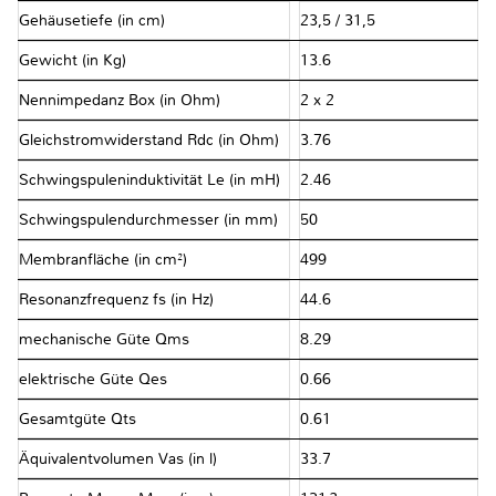
Gehäusetiefe (in cm)
23,5 / 31,5
Gewicht (in Kg)
13.6
Nennimpedanz Box (in Ohm)
2 x 2
Gleichstromwiderstand Rdc (in Ohm)
3.76
Schwingspuleninduktivität Le (in mH)
2.46
Schwingspulendurchmesser (in mm)
50
Membranfläche (in cm²)
499
Resonanzfrequenz fs (in Hz)
44.6
mechanische Güte Qms
8.29
elektrische Güte Qes
0.66
Gesamtgüte Qts
0.61
Äquivalentvolumen Vas (in l)
33.7