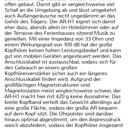
offen gebaut. Damit gibt er vergleichsweise viel
Schall an die Umgebung ab und lässt umgekehrt
auch Außengeräusche recht ungedämmt an das
Gehör des Trägers. Der AR-H1 eignet sich damit
eher dazu, abends allein im Hotelzimmer oder auf
der Terrasse des Ferienhauses sitzend Musik zu
genießen. Mit einer Impedanz von 33 Ohm und
einem Wirkungsgrad von 100 dB hat der große
Kopfhörer keinen hohen Leistungsbedarf und kann
gut von mobilen Geräten angesteuert werden. Das
Anschlusskabel ist austauschbar, sodass sich für
den Gebrauch an einem großen
Kopfhörerverstärker sicher auch ein längeres
Anschlusskabel finden wird. Aufgrund der
großflächigen Magnetstrukturen sind
Magnetostaten meist vergleichsweise schwer, der
AR-H1 macht hier mit 420 g keine Ausnahme. Das
breite Kopfband verteilt das Gewicht allerdings auf
eine große Fläche, sodass der große AR bequem
auf dem Kopf sitzt. Die Ohrpolster sind darüber
hinaus optimal abgestimmt, um den Anpressdruck
weich abzufedern, sodass der Kopfhörer insgesamt