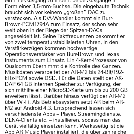
ein Line-Ausgang zu finden, beide Ausgänge in
Form einer 3,5-mm-Buchse. Die eingebaute Technik
braucht sich vor keinem „großen“ DAC zu
verstecken. Als D/A-Wandler kommt ein Burr-
Brown-PCM1794A zum Einsatz, der schon sehr
weit oben in der Riege der Spitzen-DACs
angeseidelt ist. Seine Taktfrequenzen bekommt er
von zwei temperaturstabilisierten Uhren, in den
Verstärkerzügen kommen hochwertige
Operationsverstärker von Burr-Brown und Texas
Instruments zum Einsatz. Ein 4-Kern-Prozessor von
Qualcomm übernimmt die Kontrolle des Ganzen.
Musikdaten verarbeitet der AR-M2 bis 24-Bit/192-
kHz-PCM sowie DSD. Für die Daten stellt der AK-
DAP 64 GB internen Speicher zur Verfügung, der
sich mithilfe einer MicroSD-Karte um bis zu 200 GB
erweitern lässt. Darüber hinaus verfügt der AR-M2
über Wi-Fi. Als Betriebssystem setzt AR beim AR-
M2 auf Android 4.3. Entsprechend lassen sich
verschiedenste Apps – Player, Streamingdienste,
DLNA-Clients etc. – installieren, sodass man das
Gerät vielfältig einsetzen kann. Werksseitig ist die
App AR Music Player installiert, die über zahlreiche