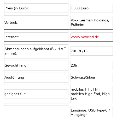
Preis (in Euro):
1.300 Euro
Voxx German Holdings,
Vertrieb:
Pulheim
Internet:
www.voxxintl.de
Abmessungen aufgeklappt (B x H x T
70/136/15
in mm):
Gewicht (in g)
235
Ausführung
Schwarz/Silber
mobiles HiFi, HiFi,
geeignet für:
mobiles High End, High
End
Eingänge: USB Type-C /
Ausgänge: