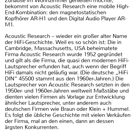
Zuhause im Wohnzimmer genießen möchte,
bekommt von Acoustic Research eine mobile High-
End-Kombination: den magnetostatischen
Kopfhörer AR-H1 und den Digital Audio Player AR-
M1.
Acoustic Research – wieder ein großer alter Name
der HiFi-Geschichte. Weil es so schön ist: Die in
Cambridge, Massachusetts, USA beheimatete
Firma Acoustic Research wurde 1952 gegründet
und gilt als die Firma, die quasi den modernen HiFi-
Lautsprecher erfunden hat, auch wenn der Begriff
HiFi damals nicht geläufig war. (Die deutsche „HiFi
DIN“ 45500 stammt aus den 1960er-Jahren.) Die
Lautsprecher von Acoustic Research setzten in den
1950er- und 1960er-Jahren weltweit Maßstäbe und
dienten vielen Firmen als Vorlage zur Entwicklung
ähnlicher Lautsprecher, unter anderem auch
deutschen Firmen wie Braun oder Klein + Hummel.
Es folgt die übliche Geschichte mit vielen Verkäufen
der Firma, mal an den einen, dann an dessen
ärgsten Konkurrenten.