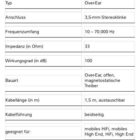
Typ
Over-Ear
Anschluss
3,5-mm-Stereoklinke
Frequenzumfang
10 – 70.000 Hz
Impedanz (in Ohm)
33
Wirkungsgrad (in dB)
100
Over-Ear, offen,
Bauart
magnetostatische
Treiber
Kabellänge (in m)
1,5 m, austauschbar
Kabelführung
beidseitig
mobiles HiFi, mobiles
geeignet für:
High End, HiFi, High End