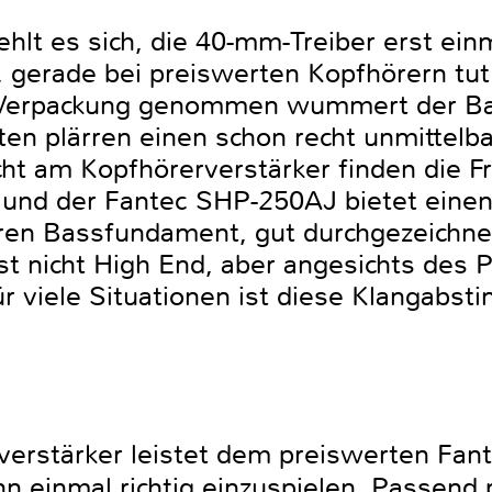
hlt es sich, die 40-mm-Treiber erst ein
a, gerade bei preiswerten Kopfhörern tut
er Verpackung genommen wummert der Ba
ten plärren einen schon recht unmittelba
ht am Kopfhörerverstärker finden die F
und der Fantec SHP-250AJ bietet ein
ren Bassfundament, gut durchgezeichne
st nicht High End, aber angesichts des 
 viele Situationen ist diese Klangabs
verstärker leistet dem preiswerten Fa
n einmal richtig einzuspielen. Passend p