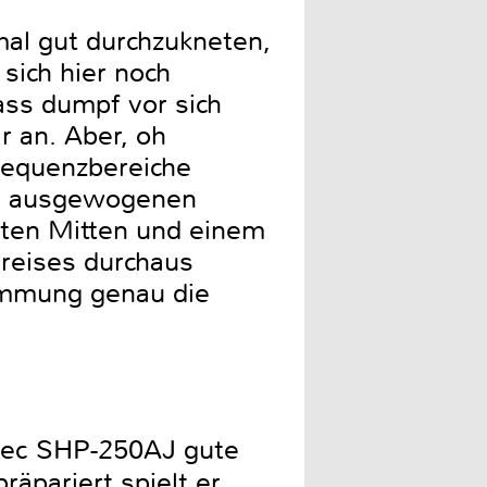
mal gut durchzukneten,
 sich hier noch
ss dumpf vor sich
r an. Aber, oh
requenzbereiche
en ausgewogenen
ten Mitten und einem
Preises durchaus
timmung genau die
ntec SHP-250AJ gute
räpariert spielt er