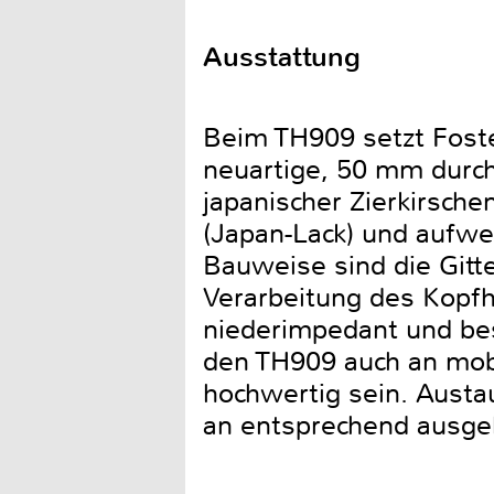
Ausstattung
Beim TH909 setzt Foste
neuartige, 50 mm durc
japanischer Zierkirsche
(Japan-Lack) und aufwen
Bauweise sind die Gitt
Verarbeitung des Kopfhö
niederimpedant und be
den TH909 auch an mobi
hochwertig sein. Aust
an entsprechend ausgel