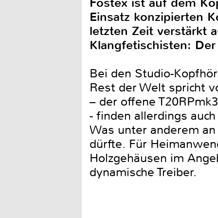
Fostex ist auf dem Ko
Einsatz konzipierten K
letzten Zeit verstärk
Klangfetischisten: De
Bei den Studio-Kopfhör
Rest der Welt spricht 
– der offene T20RPmk3
- finden allerdings au
Was unter anderem an d
dürfte. Für Heimanwen
Holzgehäusen im Angeb
dynamische Treiber.