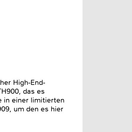
Da der TH 909 offen konstru
her High-End-
 TH900, das es
in einer limitierten
909, um den es hier