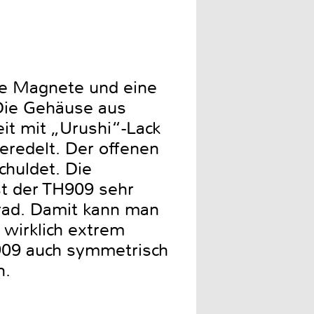
te Magnete und eine
Die Gehäuse aus
eit mit „Urushi“-Lack
eredelt. Der offenen
chuldet. Die
st der TH909 sehr
rad. Damit kann man
 wirklich extrem
909 auch symmetrisch
n.