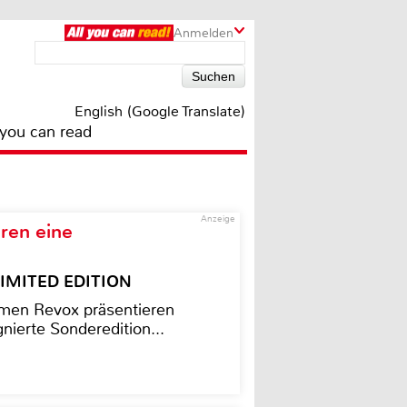
Anmelden
English (Google Translate)
 you can read
Anzeige
ren eine
– LIMITED EDITION
men Revox präsentieren
nierte Sonderedition...