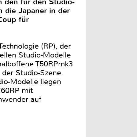
 den für den Studio-
h die Japaner in der
Coup für
Technologie (RP), der
uellen Studio-Modelle
 halboffene T50RPmk3
b der Studio-Szene.
dio-Modelle liegen
T60RP mit
anwender auf