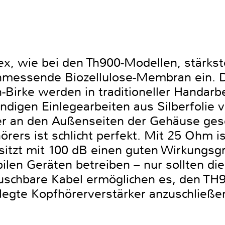
x, wie bei den Th900-Modellen, stärks
hmessende Biozellulose-Membran ein. 
n-Birke werden in traditioneller Handarb
digen Einlegearbeiten aus Silberfolie v
er an den Außenseiten der Gehäuse ges
rers ist schlicht perfekt. Mit 25 Ohm i
sitzt mit 100 dB einen guten Wirkungsg
len Geräten betreiben – nur sollten die
auschbare Kabel ermöglichen es, den TH
egte Kopfhörerverstärker anzuschließe