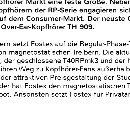
pfhörer Markt eine feste Größe. Neben
opfhörern der RP-Serie engagieren sic
t auf dem Consumer-Markt. Der neuste 
r Over-Ear-Kopfhörer TH 909.
ern setzt Fostex auf die Regular-Phase-
von magnetostatischen Treibern. Die akt
, der geschlossene T40RPmk3 und der
ch ihren Weg zu Kopfhörer-Fans außerhal
er attraktiven Preisgestaltung der Stu
der hat Fostex den magnetostatischen 
ot. Ansonsten setzt Fostex für Privat