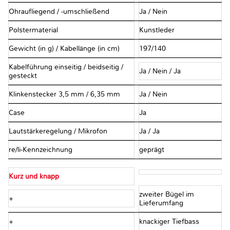
Ohraufliegend / -umschließend
Ja / Nein
Polstermaterial
Kunstleder
Gewicht (in g) / Kabellänge (in cm)
197/140
Kabelführung einseitig / beidseitig /
Ja / Nein / Ja
gesteckt
Klinkenstecker 3,5 mm / 6,35 mm
Ja / Nein
Case
Ja
Lautstärkeregelung / Mikrofon
Ja / Ja
re/li-Kennzeichnung
geprägt
Kurz und knapp
zweiter Bügel im
+
Lieferumfang
+
knackiger Tiefbass