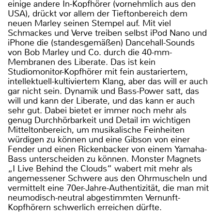
einige andere In-Kopfhörer (vornehmlich aus den
USA), drückt vor allem der Tieftonbereich dem
neuen Marley seinen Stempel auf. Mit viel
Schmackes und Verve treiben selbst iPod Nano und
iPhone die (standesgemäßen) Dancehall-Sounds
von Bob Marley und Co. durch die 40-mm-
Membranen des Liberate. Das ist kein
Studiomonitor-Kopfhörer mit fein austariertem,
intellektuell-kultiviertem Klang, aber das will er auch
gar nicht sein. Dynamik und Bass-Power satt, das
will und kann der Liberate, und das kann er auch
sehr gut. Dabei bietet er immer noch mehr als
genug Durchhörbarkeit und Detail im wichtigen
Mitteltonbereich, um musikalische Feinheiten
würdigen zu können und eine Gibson von einer
Fender und einen Rickenbacker von einem Yamaha-
Bass unterscheiden zu können. Monster Magnets
„I Live Behind the Clouds“ wabert mit mehr als
angemessener Schwere aus den Ohrmuscheln und
vermittelt eine 70er-Jahre-Authentizität, die man mit
neumodisch-neutral abgestimmten Vernunft-
Kopfhörern schwerlich erreichen dürfte.