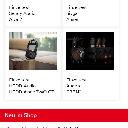
Einzeltest
Einzeltest
Sendy Audio
Sivga
Aiva 2
Anser
Einzeltest
Einzeltest
HEDD Audio
Audeze
HEDDphone TWO GT
CRBN²
Neu im Shop