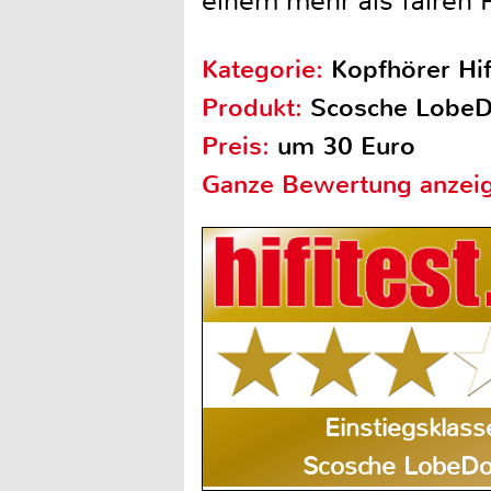
einem mehr als fairen P
Kategorie:
Kopfhörer Hif
Produkt:
Scosche Lobe
Preis:
um 30 Euro
Ganze Bewertung anzei
Einstiegsklass
Scosche LobeD