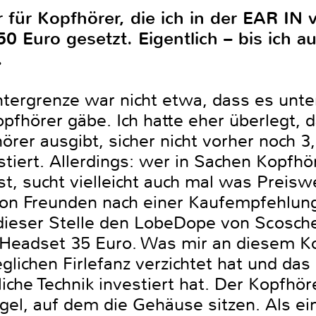
r für Kopfhörer, die ich in der EAR IN v
50 Euro gesetzt. Eigentlich – bis ich
.
ntergrenze war nicht etwa, dass es unte
pfhörer gäbe. Ich hatte eher überlegt, 
örer ausgibt, sicher nicht vorher noch 3,
tiert. Allerdings: wer in Sachen Kopfhö
st, sucht vielleicht auch mal was Preisw
on Freunden nach einer Kaufempfehlung
dieser Stelle den LobeDope von Scosche
s Headset 35 Euro. Was mir an diesem K
eglichen Firlefanz verzichtet hat und d
iche Technik investiert hat. Der Kopfhö
gel, auf dem die Gehäuse sitzen. Als ei