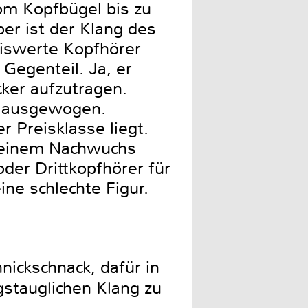
vom Kopfbügel bis zu
ber ist der Klang des
eiswerte Kopfhörer
 Gegenteil. Ja, er
cker aufzutragen.
d ausgewogen.
 Preisklasse liegt.
 seinem Nachwuchs
der Drittkopfhörer für
ne schlechte Figur.
ickschnack, dafür in
gstauglichen Klang zu