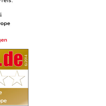
reis.
i
Dope
gen
6/2014
e
ope