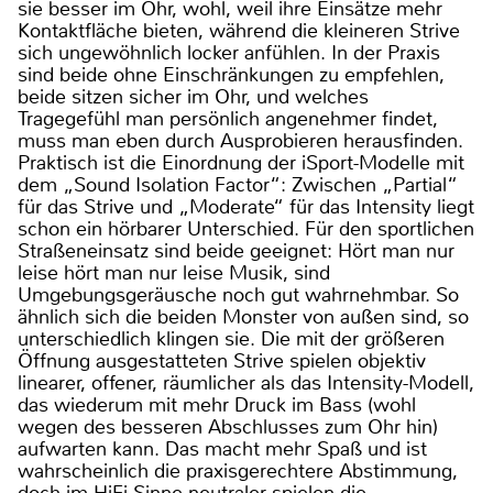
sie besser im Ohr, wohl, weil ihre Einsätze mehr
Kontaktfläche bieten, während die kleineren Strive
sich ungewöhnlich locker anfühlen. In der Praxis
sind beide ohne Einschränkungen zu empfehlen,
beide sitzen sicher im Ohr, und welches
Tragegefühl man persönlich angenehmer findet,
muss man eben durch Ausprobieren herausfinden.
Praktisch ist die Einordnung der iSport-Modelle mit
dem „Sound Isolation Factor“: Zwischen „Partial“
für das Strive und „Moderate“ für das Intensity liegt
schon ein hörbarer Unterschied. Für den sportlichen
Straßeneinsatz sind beide geeignet: Hört man nur
leise hört man nur leise Musik, sind
Umgebungsgeräusche noch gut wahrnehmbar. So
ähnlich sich die beiden Monster von außen sind, so
unterschiedlich klingen sie. Die mit der größeren
Öffnung ausgestatteten Strive spielen objektiv
linearer, offener, räumlicher als das Intensity-Modell,
das wiederum mit mehr Druck im Bass (wohl
wegen des besseren Abschlusses zum Ohr hin)
aufwarten kann. Das macht mehr Spaß und ist
wahrscheinlich die praxisgerechtere Abstimmung,
doch im HiFi-Sinne neutraler spielen die