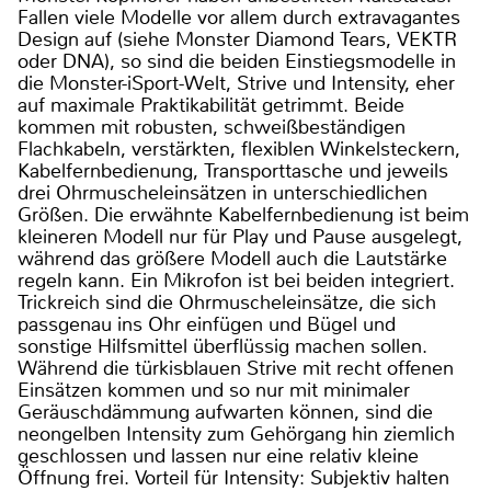
Fallen viele Modelle vor allem durch extravagantes
Design auf (siehe Monster Diamond Tears, VEKTR
oder DNA), so sind die beiden Einstiegsmodelle in
die Monster-iSport-Welt, Strive und Intensity, eher
auf maximale Praktikabilität getrimmt. Beide
kommen mit robusten, schweißbeständigen
Flachkabeln, verstärkten, flexiblen Winkelsteckern,
Kabelfernbedienung, Transporttasche und jeweils
drei Ohrmuscheleinsätzen in unterschiedlichen
Größen. Die erwähnte Kabelfernbedienung ist beim
kleineren Modell nur für Play und Pause ausgelegt,
während das größere Modell auch die Lautstärke
regeln kann. Ein Mikrofon ist bei beiden integriert.
Trickreich sind die Ohrmuscheleinsätze, die sich
passgenau ins Ohr einfügen und Bügel und
sonstige Hilfsmittel überflüssig machen sollen.
Während die türkisblauen Strive mit recht offenen
Einsätzen kommen und so nur mit minimaler
Geräuschdämmung aufwarten können, sind die
neongelben Intensity zum Gehörgang hin ziemlich
geschlossen und lassen nur eine relativ kleine
Öffnung frei. Vorteil für Intensity: Subjektiv halten