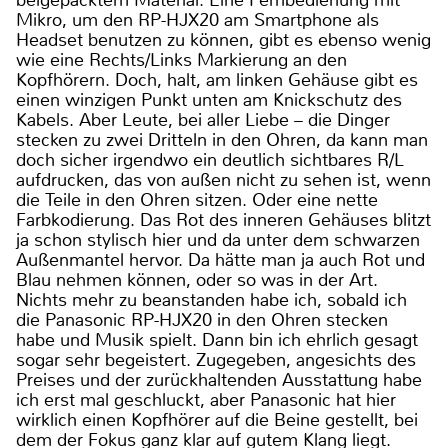
beigepacktem Material. Eine Fernbedienung mit
Mikro, um den RP-HJX20 am Smartphone als
Headset benutzen zu können, gibt es ebenso wenig
wie eine Rechts/Links Markierung an den
Kopfhörern. Doch, halt, am linken Gehäuse gibt es
einen winzigen Punkt unten am Knickschutz des
Kabels. Aber Leute, bei aller Liebe – die Dinger
stecken zu zwei Dritteln in den Ohren, da kann man
doch sicher irgendwo ein deutlich sichtbares R/L
aufdrucken, das von außen nicht zu sehen ist, wenn
die Teile in den Ohren sitzen. Oder eine nette
Farbkodierung. Das Rot des inneren Gehäuses blitzt
ja schon stylisch hier und da unter dem schwarzen
Außenmantel hervor. Da hätte man ja auch Rot und
Blau nehmen können, oder so was in der Art.
Nichts mehr zu beanstanden habe ich, sobald ich
die Panasonic RP-HJX20 in den Ohren stecken
habe und Musik spielt. Dann bin ich ehrlich gesagt
sogar sehr begeistert. Zugegeben, angesichts des
Preises und der zurückhaltenden Ausstattung habe
ich erst mal geschluckt, aber Panasonic hat hier
wirklich einen Kopfhörer auf die Beine gestellt, bei
dem der Fokus ganz klar auf gutem Klang liegt.