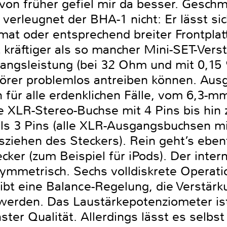
von früher gefiel mir da besser. Geschm
erleugnet der BHA-1 nicht: Er lässt sic
mat oder entsprechend breiter Frontplat
t kräftiger als so mancher Mini-SET-Vers
angsleistung (bei 32 Ohm und mit 0,15 %
örer problemlos antreiben können. Ausg
 für alle erdenklichen Fälle, vom 6,3-m
 XLR-Stereo-Buchse mit 4 Pins bis hin
s 3 Pins (alle XLR-Ausgangsbuchsen mi
ziehen des Steckers). Rein geht’s ebenf
ker (zum Beispiel für iPods). Der intern
symmetrisch. Sechs volldiskrete Operati
gibt eine Balance-Regelung, die Verstär
werden. Das Laustärkepotenziometer ist 
hster Qualität. Allerdings lässt es selbs