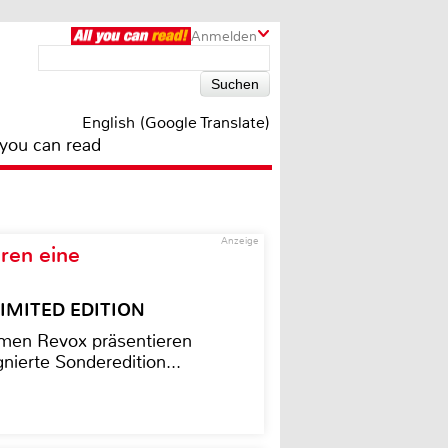
Anmelden
English (Google Translate)
 you can read
Anzeige
ren eine
– LIMITED EDITION
men Revox präsentieren
nierte Sonderedition...