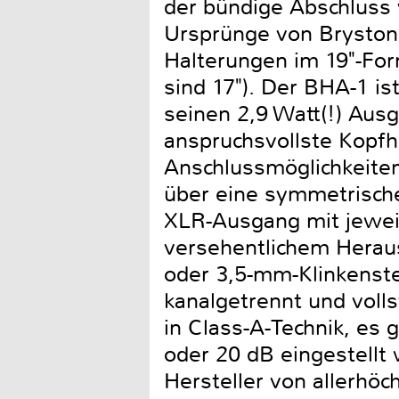
der bündige Abschluss 
Ursprünge von Bryston v
Halterungen im 19"-For
sind 17"). Der BHA-1 is
seinen 2,9 Watt(!) Ausg
anspruchsvollste Kopfh
Anschlussmöglichkeiten
über eine symmetrische
XLR-Ausgang mit jeweil
versehentlichem Heraus
oder 3,5-mm-Klinkenstec
kanalgetrennt und voll
in Class-A-Technik, es 
oder 20 dB eingestellt 
Hersteller von allerhöc