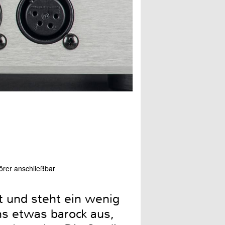
hörer anschließbar
Leider fehlt ein regelbare
t und steht ein wenig
ns etwas barock aus,