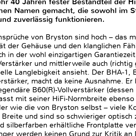
hr 40 Jahren fester Bestandteil der H
einen Namen gemacht, die sowohl im S
d zuverlässig funktionieren.
sprüche von Bryston sind hoch – das mac
tät der Gehäuse und den klanglichen Fäh
 in der wohl einzigartigen Garantiezeit
erstärker und mittlerweile auch (richtig
elle Langlebigkeit ansieht. Der BHA-1, 
erstärker, macht da keine Ausnahme. Er
gendäre B60(R)-Vollverstärker (dessen s
asst mit seiner HiFi-Normbreite ebenso 
er wie die von Bryston selbst – viele K
 Breite und sind so schwieriger optisch 
 silberfarben erhältliche Frontplatte ve
nger werden keinen Grund zur Kritik an 