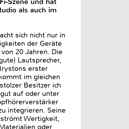
iFi-Szene und hat
tudio als auch im
ht sich nicht nur in
igkeiten der Geräte
 von 20 Jahren. Die
 gute) Lautsprecher,
Brystons erster
 kommt im gleichen
tolzer Besitzer ich
gut auf oder unter
opfhörerverstärker
zu integrieren. Seine
rströmt Wertigkeit,
Materialien oder