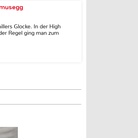
d musegg
illers Glocke. In der High
In der Regel ging man zum