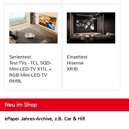
Serientest
Einzeltest
Test TVs · TCL SQD-
Hisense
Mini-LED-TV X11L +
XR10
RGB-Mini-LED-TV
RM9L
Neu im Shop
ePaper Jahres-Archive, z.B. Car & Hifi