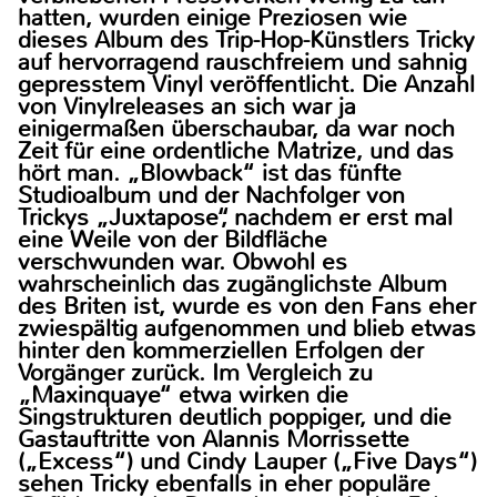
hatten, wurden einige Preziosen wie
dieses Album des Trip-Hop-Künstlers Tricky
auf hervorragend rauschfreiem und sahnig
gepresstem Vinyl veröffentlicht. Die Anzahl
von Vinylreleases an sich war ja
einigermaßen überschaubar, da war noch
Zeit für eine ordentliche Matrize, und das
hört man. „Blowback“ ist das fünfte
Studioalbum und der Nachfolger von
Trickys „Juxtapose“, nachdem er erst mal
eine Weile von der Bildfläche
verschwunden war. Obwohl es
wahrscheinlich das zugänglichste Album
des Briten ist, wurde es von den Fans eher
zwiespältig aufgenommen und blieb etwas
hinter den kommerziellen Erfolgen der
Vorgänger zurück. Im Vergleich zu
„Maxinquaye“ etwa wirken die
Singstrukturen deutlich poppiger, und die
Gastauftritte von Alannis Morrissette
(„Excess“) und Cindy Lauper („Five Days“)
sehen Tricky ebenfalls in eher populäre