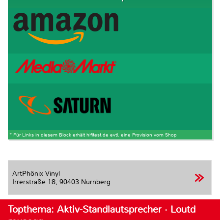
* Für Links in diesem Block erhält hifitest.de evtl. eine Provision vom Shop
ArtPhönix Vinyl
Irrerstraße 18,
90403 Nürnberg
Topthema: Aktiv-Standlautsprecher · Loutd