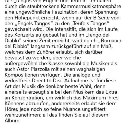
Die „Tangos von Engeln und Teufeln“ entfalten
durch die staubtrockene Kammermusikatmosphäre
eine ungewöhnliche Faszination, deren Spannung
den Höhepunkt erreicht, wenn auf der B-Seite von
den „Engels-Tangos“ zu den „Teufels-Tangos“
gewechselt wird. Die Intensität, die sich im Laufe
des Konzerts aufgebaut hat und im „Tango del
Diablo“ seinen Zenit erreicht, wird durch „Romance
del Diablo“ langsam zurückgeführt auf ein Maß,
welches dem Zuhörer erlaubt, sich darüber
bewusst zu werden, über welche
außergewöhnliche Klasse sowohl die Musiker als
auch Astor Piazzolla mit seinen waghalsigen
Kompositionen verfügen. Die analoge und
verlustfreie Direct-to-Disc-Aufnahme ist für diese
Art der Musik die denkbar beste Wahl, denn
einerseits erzeugt sie bei den Musikern das Extra
an Konzentration, um wirklich das Maximum ihres
Könnens abzurufen, andererseits erlaubt sie dem
Hörer, jede noch so feine Nuance ungefiltert
wahrzunehmen; all das finden Sie auf diesem
Album.