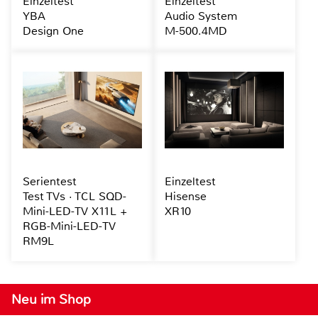
Einzeltest
Einzeltest
YBA
Audio System
Design One
M-500.4MD
Serientest
Einzeltest
Test TVs · TCL SQD-
Hisense
Mini-LED-TV X11L +
XR10
RGB-Mini-LED-TV
RM9L
Neu im Shop