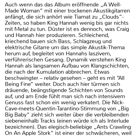
Auch wenn das das Album eröffnende „A Well-
Made Woman“ mit einer trockenen Akustikgitarren
anfängt, die sich anhört wie Tiamat zu „Clouds“-
Zeiten, so haben King Hannah wenig bis gar nichts
mit Metal zu tun. Düster ist es dennoch, was Craig
und Hannah hier produzieren. Schleichend,
kriechend bauen sich Bass, Schlagzeug und
elektrische Gitarre um das simple Akustik-Thema
herum auf, begleitet von Hannahs laszivem,
verführerischen Gesang. Dynamik verstehen King
Hannah als langsamen Aufbau von Klangschichten,
die nach der Kumulation abbrechen. Etwas
beschwingter – relativ gesehen – geht es mit “All
Being Fine“ weiter. Doch auch hier türmen sich
dräuende, beängstigende Schichten von Sounds
auf, und am Ende fühlt man sich nach intensivem
Genuss fast schon ein wenig verkatert. Die Nick-
Cave-meets-Quentin-Tarantino-Stimmung von „Big
Big Baby“ zieht sich weiter über die verbleibenden
siebeneinhalb Tracks (einen würde ich als Interlude
bezeichnen). Das elegisch-beliebige „Ants Crawling
On An Apple Stork“ ist einer der schwächeren, weil