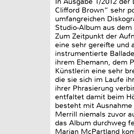
In Ausgabe 1/2012 der 
Clifford Brown“ sehr po
umfangreichen Diskograp
Studio-Album aus dem J
Zum Zeitpunkt der Aufn
eine sehr gereifte und
instrumentierte Ballad
ihrem Ehemann, dem Pia
Künstlerin eine sehr br
die sie sich im Laufe ih
ihrer Phrasierung verb
entfaltet damit beim H
besteht mit Ausnahme d
Merrill niemals zuvor 
das Album durchweg fes
Marian McPartland komp