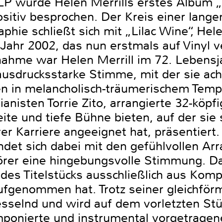
LP wurde Helen Merrills erstes Album „
sitiv besprochen. Der Kreis einer lange
hie schließt sich mit „Lilac Wine“, Hele
ahr 2002, das nun erstmals auf Vinyl ve
ahme war Helen Merrill im 72. Lebensj
 ausdrucksstarke Stimme, mit der sie ac
en in melancholisch-träumerischem Temp
nisten Torrie Zito, arrangierte 32-köpf
eite und tiefe Bühne bieten, auf der sie
rer Karriere angeeignet hat, präsentiert.
indet sich dabei mit den gefühlvollen A
örer eine hingebungsvolle Stimmung. D
es Titelstücks ausschließlich aus Komp
aufgenommen hat. Trotz seiner gleichfö
selnd und wird auf dem vorletzten Stü
onierte und instrumental vorgetragene