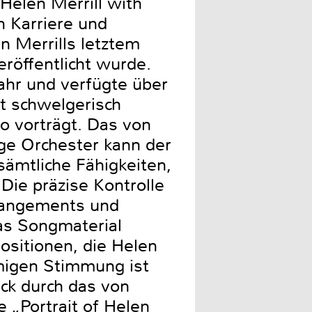
Helen Merrill with
n Karriere und
n Merrills letztem
röffentlicht wurde.
ahr und verfügte über
ht schwelgerisch
o vorträgt. Das von
ige Orchester kann der
 sämtliche Fähigkeiten,
 Die präzise Kontrolle
rrangements und
as Songmaterial
ositionen, die Helen
rmigen Stimmung ist
ck durch das von
 „Portrait of Helen