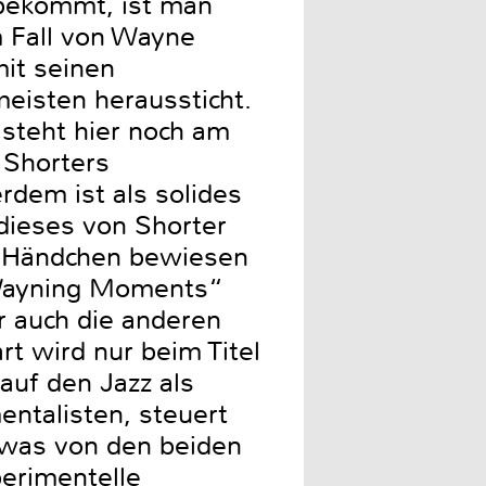
 bekommt, ist man
m Fall von Wayne
it seinen
eisten heraussticht.
steht hier noch am
 Shorters
rdem ist als solides
dieses von Shorter
s Händchen bewiesen
 „Wayning Moments“
 auch die anderen
t wird nur beim Titel
auf den Jazz als
ntalisten, steuert
, was von den beiden
perimentelle