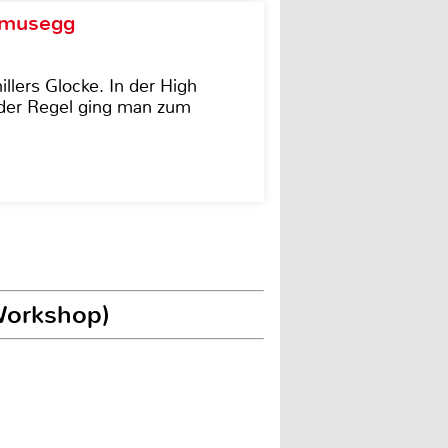
d musegg
illers Glocke. In der High
In der Regel ging man zum
Workshop)