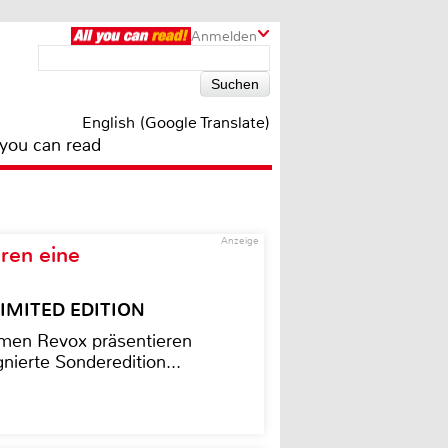
Anmelden
English (Google Translate)
 you can read
Anzeige
ren eine
– LIMITED EDITION
men Revox präsentieren
nierte Sonderedition...