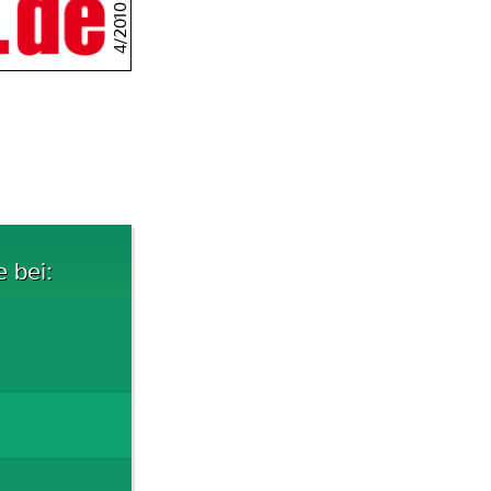
4/2010
e bei: