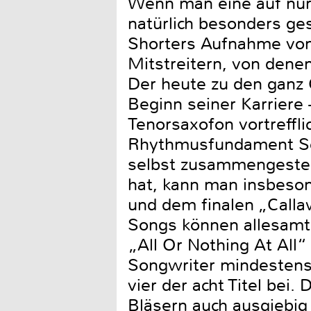
Wenn man eine auf nur 
natürlich besonders ges
Shorters Aufnahme von
Mitstreitern, von dene
Der heute zu den ganz 
Beginn seiner Karriere
Tenorsaxofon vortreffli
Rhythmusfundament Sch
selbst zusammengestel
hat, kann man insbeso
und dem finalen „Call
Songs können allesamt 
„All Or Nothing At All“
Songwriter mindestens 
vier der acht Titel bei
Bläsern auch ausgiebig