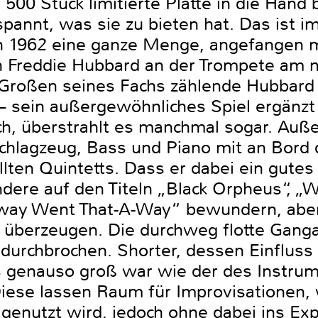
500 Stück limitierte Platte in die Hand
pannt, was sie zu bieten hat. Das ist i
 1962 eine ganze Menge, angefangen m
n Freddie Hubbard an der Trompete am m
Großen seines Fachs zählende Hubbard 
 – sein außergewöhnliches Spiel ergänzt
ch, überstrahlt es manchmal sogar. Auße
lagzeug, Bass und Piano mit an Bord 
lten Quintetts. Dass er dabei ein gute
ndere auf den Titeln „Black Orpheus“,
away Went That-A-Way“ bewundern, aber
überzeugen. Die durchweg flotte Gangar
 durchbrochen. Shorter, dessen Einfluss 
genauso groß war wie der des Instrume
. Diese lassen Raum für Improvisationen
 genutzt wird, jedoch ohne dabei ins Ex