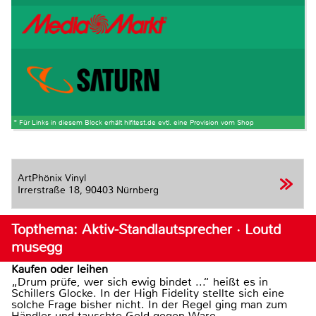
* Für Links in diesem Block erhält hifitest.de evtl. eine Provision vom Shop
ArtPhönix Vinyl
Irrerstraße 18,
90403 Nürnberg
Topthema: Aktiv-Standlautsprecher · Loutd
musegg
Kaufen oder leihen
„Drum prüfe, wer sich ewig bindet ...“ heißt es in
Schillers Glocke. In der High Fidelity stellte sich eine
solche Frage bisher nicht. In der Regel ging man zum
Händler und tauschte Geld gegen Ware.