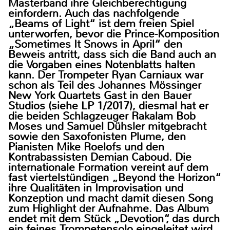
Masterband ihre Gleichberechtigung
einfordern. Auch das nachfolgende
„Beams of Light“ ist dem freien Spiel
unterworfen, bevor die Prince-Komposition
„Sometimes It Snows in April“ den
Beweis antritt, dass sich die Band auch an
die Vorgaben eines Notenblatts halten
kann. Der Trompeter Ryan Carniaux war
schon als Teil des Johannes Mössinger
New York Quartets Gast in den Bauer
Studios (siehe LP 1/2017), diesmal hat er
die beiden Schlagzeuger Rakalam Bob
Moses und Samuel Dühsler mitgebracht
sowie den Saxofonisten Plume, den
Pianisten Mike Roelofs und den
Kontrabassisten Demian Caboud. Die
internationale Formation vereint auf dem
fast viertelstündigen „Beyond the Horizon“
ihre Qualitäten in Improvisation und
Konzeption und macht damit diesen Song
zum Highlight der Aufnahme. Das Album
endet mit dem Stück „Devotion“, das durch
ein feines Trompetensolo eingeleitet wird,