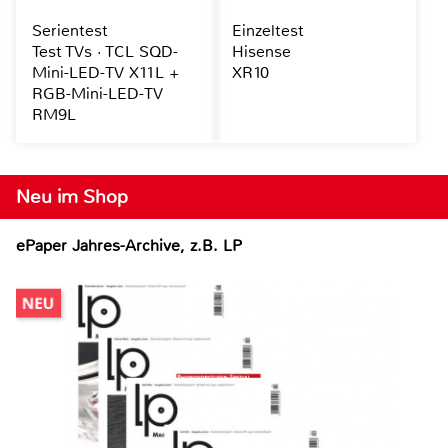
Serientest
Einzeltest
Test TVs · TCL SQD-
Hisense
Mini-LED-TV X11L +
XR10
RGB-Mini-LED-TV
RM9L
Neu im Shop
ePaper Jahres-Archive, z.B. LP