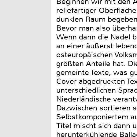
Beginnen wir mit den Ä
reliefartiger Oberfläch
dunklen Raum begeben,
Bevor man also überhaup
Wenn dann die Nadel be
an einer äußerst leben
osteuropäischen Volksm
größten Anteile hat. D
gemeinte Texte, was gu
Cover abgedruckten Text
unterschiedlichen Spra
Niederländische verantw
Dazwischen sortieren s
Selbstkomponiertem auc
Titel mischt sich dann
herunterkühlende Ball