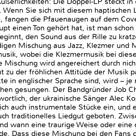
ußerlichkeiten: Die Doppel-LP steckt in
e. Wenn Sie sich mit diesem haptischen 
 fangen die Pfauenaugen auf dem Cover
t einen Ton gehört hat, ist man schon z
ginnt, den Sound aus der Rille zu kratz
digen Mischung aus Jazz, Klezmer und 
usik, wobei die Klezmermusik bei dies
ie Mischung wird angereichert durch nic
t zu der fröhlichen Attitüde der Musik 
e in englischer Sprache sind, wird – je 
chen gesungen. Der Bandgründer Job Cha
ortlich, der ukrainische Sänger Alec Kop
ich auch instrumentale Stücke ein, und 
h traditionelles Liedgut geboten. Zwisc
 und wann eine traurige Weise oder ein
ade. Dass diese Mischung bei den Fans