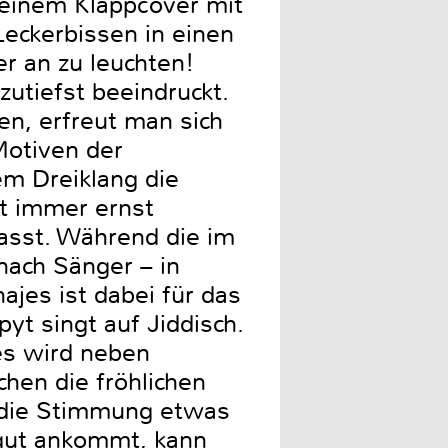
 einem Klappcover mit
Leckerbissen in einen
 an zu leuchten!
utiefst beeindruckt.
en, erfreut man sich
Motiven der
em Dreiklang die
ht immer ernst
passt. Während die im
nach Sänger – in
jes ist dabei für das
yt singt auf Jiddisch.
es wird neben
hen die fröhlichen
e die Stimmung etwas
 gut ankommt, kann