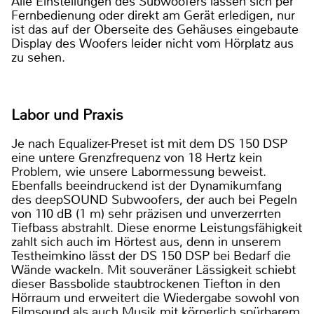
Alle Einstellungen des Subwoofers lassen sich per
Fernbedienung oder direkt am Gerät erledigen, nur
ist das auf der Oberseite des Gehäuses eingebaute
Display des Woofers leider nicht vom Hörplatz aus
zu sehen.
Labor und Praxis
Je nach Equalizer-Preset ist mit dem DS 150 DSP
eine untere Grenzfrequenz von 18 Hertz kein
Problem, wie unsere Labormessung beweist.
Ebenfalls beeindruckend ist der Dynamikumfang
des deepSOUND Subwoofers, der auch bei Pegeln
von 110 dB (1 m) sehr präzisen und unverzerrten
Tiefbass abstrahlt. Diese enorme Leistungsfähigkeit
zahlt sich auch im Hörtest aus, denn in unserem
Testheimkino lässt der DS 150 DSP bei Bedarf die
Wände wackeln. Mit souveräner Lässigkeit schiebt
dieser Bassbolide staubtrockenen Tiefton in den
Hörraum und erweitert die Wiedergabe sowohl von
Filmsound als auch Musik mit körperlich spürbarem