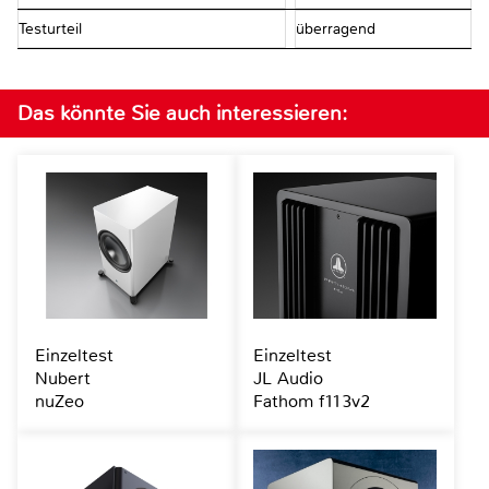
Testurteil
überragend
Das könnte Sie auch interessieren:
Einzeltest
Einzeltest
Nubert
JL Audio
nuZeo
Fathom f113v2