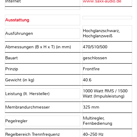
Internet
www.saxx-audio.de
Ausstattung
Hochglanzschwarz,
Ausführungen
Hochglanzweiß
Abmessungen (B x H x T) (in mm)
470/510/500
Bauart
geschlossen
Prinzip
Frontfire
Gewicht (in kg)
40.6
1000 Watt RMS / 1500
Leistung (lt. Hersteller)
Watt (Impulsleistung)
Membrandurchmesser
325 mm
Multiregler,
Pegelregler
Fernbedienung
Regelbereich Trennfrequenz
40–250 Hz