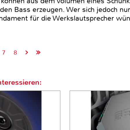
 können aus dem Volumen eines Schuhka
den Bass erzeugen. Wer sich jedoch nu
ndament für die Werkslautsprecher wüns
.
7
8
teressieren: