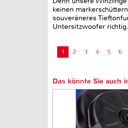
Denn unsere Winzlinge
keinen markerschüttern
souveräneres Tieftonfu
Untersitzwoofer richtig
1
2
3
4
5
6
Das könnte Sie auch in