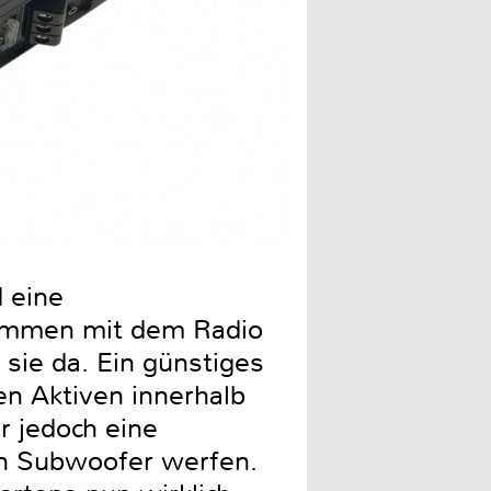
Der ATB25P ist fein verarb
 eine
sammen mit dem Radio
sie da. Ein günstiges
n Aktiven innerhalb
r jedoch eine
ren Subwoofer werfen.