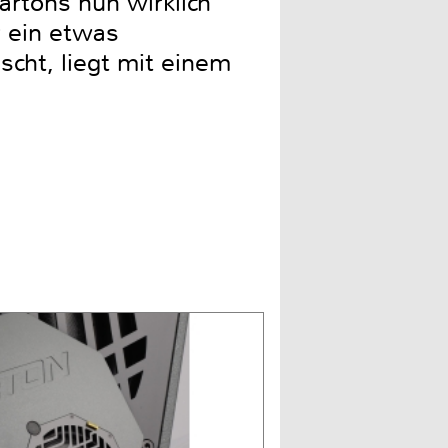
rtons nun wirklich
r ein etwas
cht, liegt mit einem