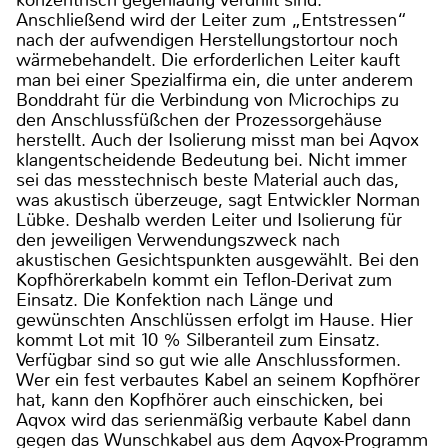
konzentrisch gegenläufig verdrillt sind.
Anschließend wird der Leiter zum „Entstressen“
nach der aufwendigen Herstellungstortour noch
wärmebehandelt. Die erforderlichen Leiter kauft
man bei einer Spezialfirma ein, die unter anderem
Bonddraht für die Verbindung von Microchips zu
den Anschlussfüßchen der Prozessorgehäuse
herstellt. Auch der Isolierung misst man bei Aqvox
klangentscheidende Bedeutung bei. Nicht immer
sei das messtechnisch beste Material auch das,
was akustisch überzeuge, sagt Entwickler Norman
Lübke. Deshalb werden Leiter und Isolierung für
den jeweiligen Verwendungszweck nach
akustischen Gesichtspunkten ausgewählt. Bei den
Kopfhörerkabeln kommt ein Teflon-Derivat zum
Einsatz. Die Konfektion nach Länge und
gewünschten Anschlüssen erfolgt im Hause. Hier
kommt Lot mit 10 % Silberanteil zum Einsatz.
Verfügbar sind so gut wie alle Anschlussformen.
Wer ein fest verbautes Kabel an seinem Kopfhörer
hat, kann den Kopfhörer auch einschicken, bei
Aqvox wird das serienmäßig verbaute Kabel dann
gegen das Wunschkabel aus dem Aqvox-Programm