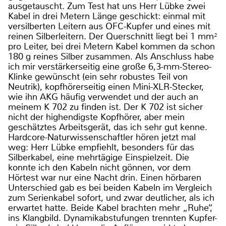
ausgetauscht. Zum Test hat uns Herr Lübke zwei
Kabel in drei Metern Länge geschickt: einmal mit
versilberten Leitern aus OFC-Kupfer und eines mit
reinen Silberleitern. Der Querschnitt liegt bei 1 mm²
pro Leiter, bei drei Metern Kabel kommen da schon
180 g reines Silber zusammen. Als Anschluss habe
ich mir verstärkerseitig eine große 6,3-mm-Stereo-
Klinke gewünscht (ein sehr robustes Teil von
Neutrik), kopfhörerseitig einen Mini-XLR-Stecker,
wie ihn AKG häufig verwendet und der auch an
meinem K 702 zu finden ist. Der K 702 ist sicher
nicht der highendigste Kopfhörer, aber mein
geschätztes Arbeitsgerät, das ich sehr gut kenne.
Hardcore-Naturwissenschaftler hören jetzt mal
weg: Herr Lübke empfiehlt, besonders für das
Silberkabel, eine mehrtägige Einspielzeit. Die
konnte ich den Kabeln nicht gönnen, vor dem
Hörtest war nur eine Nacht drin. Einen hörbaren
Unterschied gab es bei beiden Kabeln im Vergleich
zum Serienkabel sofort, und zwar deutlicher, als ich
erwartet hatte. Beide Kabel brachten mehr „Ruhe“,
ins Klangbild. Dynamikabstufungen trennten Kupfer-