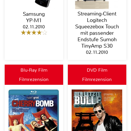
Streaming-Client
Samsung
Logitech
YP-M1
Squeezebox Touch
02.11.2010
mit passender
Endstufe Sumoh
TinyAmp S30
02.11.2010
Blu-Ray Film
DVD Film
Filmrezension
Filmrezension