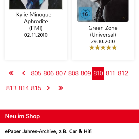
Kylie Minogue –
Aphrodite
Green Zone
(EMI)
(Universal)
02.11.2010
29.10.2010
805
806
807
808
809
810
811
812
813
814
815
Neu im Shop
ePaper Jahres-Archive, z.B. Car & Hifi