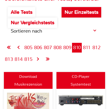
Alle Tests
Nur Einzeltests
Nur Vergleichstests
Sortieren nach
805
806
807
808
809
810
811
812
813
814
815
Download
CD-Player
Musikrezension
Systemtest