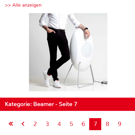
>> Alle anzeigen
Kategorie: Beamer - Seite 7
2
3
4
5
6
7
8
9