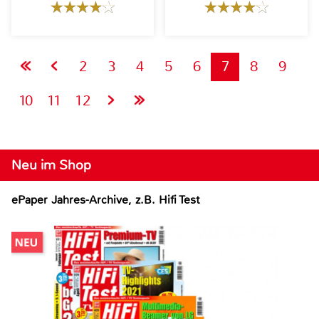
2
3
4
5
6
7
8
9
10
11
12
Neu im Shop
ePaper Jahres-Archive, z.B. Hifi Test