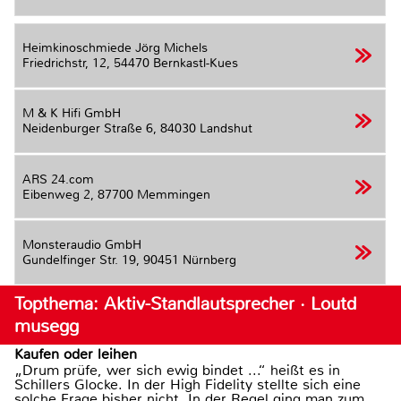
Heimkinoschmiede Jörg Michels
Friedrichstr, 12,
54470 Bernkastl-Kues
M & K Hifi GmbH
Neidenburger Straße 6,
84030 Landshut
ARS 24.com
Eibenweg 2,
87700 Memmingen
Monsteraudio GmbH
Gundelfinger Str. 19,
90451 Nürnberg
Topthema: Aktiv-Standlautsprecher · Loutd
musegg
Kaufen oder leihen
„Drum prüfe, wer sich ewig bindet ...“ heißt es in
Schillers Glocke. In der High Fidelity stellte sich eine
solche Frage bisher nicht. In der Regel ging man zum