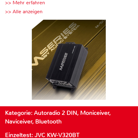
>> Mehr erfahren
>> Alle anzeigen
Kategorie: Autoradio 2 DIN, Moniceiver,
Naviceiver, Bluetooth
Einzeltest: JVC KW-V320BT