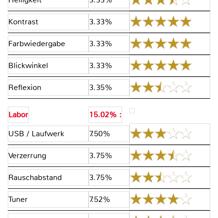
Kontrast
3.33%
Farbwiedergabe
3.33%
Blickwinkel
3.33%
Reflexion
3.35%
Labor
15.02% :
USB / Laufwerk
7.50%
Verzerrung
3.75%
Rauschabstand
3.75%
Tuner
7.52%