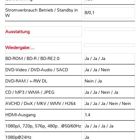
Stromverbrauch Betrieb / Standby in
8/0,1
W
Ausstattung
Wiedergabe:...
BD-ROM / BD-R / BD-RE2.0
Ja / Ja / Ja
DVD-Video / DVD-Audio / SACD
Ja / Ja / Nein
DVD-RAM / +-RW DL
Nein / Ja
CD / MP3 / WMA / JPEG
Ja / Ja / Nein / Ja
AVCHD / DivX / MKV / WMV / H264
Ja / Ja / Ja / Nein / Nein
HDMI-Ausgang
1.4
1080p/i, 720p, 576p, 480p...@50/60Hz
Ja / Ja / Ja / Ja
1080p@24Hz
Ja