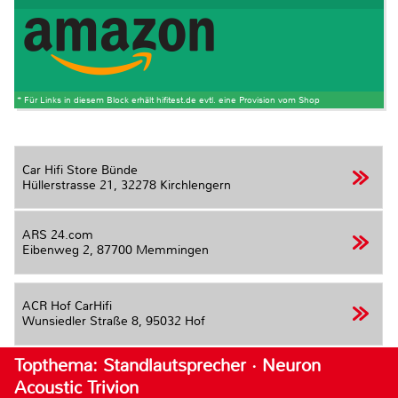
* Für Links in diesem Block erhält hifitest.de evtl. eine Provision vom Shop
Car Hifi Store Bünde
Hüllerstrasse 21,
32278 Kirchlengern
ARS 24.com
Eibenweg 2,
87700 Memmingen
ACR Hof CarHifi
Wunsiedler Straße 8,
95032 Hof
Topthema: Standlautsprecher · Neuron
Acoustic Trivion