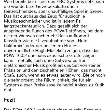
Wie bereits beim Test des PRO-Systems setzt sich
die wunderbare Gewebekalotte durch
feinzeichnendes, aber unauffälliges Spiel in Szene.
Das hat durchaus das Zeug für audiophile
Musikgeschmäcker und ist in jedem Fall
langstreckentauglich. Dazu gesellt sich der
anspringende Punch des POW-Tieftöners, bei dem
nie der Wunsch nach mehr Bass aufkommt.
Klassiker wie die Liveaufnahme von „Hotel
California“ oder der bei jedem Hörtest
unvermeidliche Hugh Masekela zeigen, dass das
POW 160.2 durchaus akustische Größe zeigen
kann – notfalls auch ohne Subwoofer. Bei
elektronischer Musik profitiert das Set von seiner
Präzision und den zischelfreien Höhen, das macht
Spaß, auch, wenn es etwas lauter wird. Bleibt noch
die sehr ordentliche Räumlichkeit, die für ein
System dieser Preisklasse keinerlei Anlass zu Kritik
gibt.
Fazit
Das POW 160.2 verbindet einen punchy Bass mit