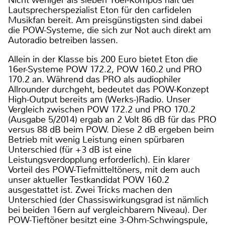
Lautsprecherspezialist Eton für den carfidelen
Musikfan bereit. Am preisgünstigsten sind dabei
die POW-Systeme, die sich zur Not auch direkt am
Autoradio betreiben lassen.
Allein in der Klasse bis 200 Euro bietet Eton die
16er-Systeme POW 172.2, POW 160.2 und PRO
170.2 an. Während das PRO als audiophiler
Allrounder durchgeht, bedeutet das POW-Konzept
High-Output bereits am (Werks-)Radio. Unser
Vergleich zwischen POW 172.2 und PRO 170.2
(Ausgabe 5/2014) ergab an 2 Volt 86 dB für das PRO
versus 88 dB beim POW. Diese 2 dB ergeben beim
Betrieb mit wenig Leistung einen spürbaren
Unterschied (für +3 dB ist eine
Leistungsverdopplung erforderlich). Ein klarer
Vorteil des POW-Tiefmitteltöners, mit dem auch
unser aktueller Testkandidat POW 160.2
ausgestattet ist. Zwei Tricks machen den
Unterschied (der Chassiswirkungsgrad ist nämlich
bei beiden 16ern auf vergleichbarem Niveau). Der
POW-Tieftöner besitzt eine 3-Ohm-Schwingspule,