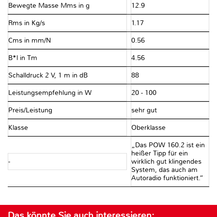
Bewegte Masse Mms in g
12.9
Rms in Kg/s
1.17
Cms in mm/N
0.56
B*l in Tm
4.56
Schalldruck 2 V, 1 m in dB
88
Leistungsempfehlung in W
20 - 100
Preis/Leistung
sehr gut
Klasse
Oberklasse
„Das POW 160.2 ist ein
heißer Tipp für ein
-
wirklich gut klingendes
System, das auch am
Autoradio funktioniert.“
Das könnte Sie auch interessieren: