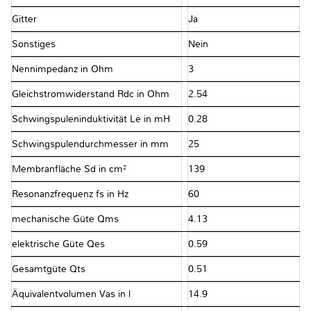
Gitter
Ja
Sonstiges
Nein
Nennimpedanz in Ohm
3
Gleichstromwiderstand Rdc in Ohm
2.54
Schwingspuleninduktivität Le in mH
0.28
Schwingspulendurchmesser in mm
25
Membranfläche Sd in cm²
139
Resonanzfrequenz fs in Hz
60
mechanische Güte Qms
4.13
elektrische Güte Qes
0.59
Gesamtgüte Qts
0.51
Äquivalentvolumen Vas in l
14.9